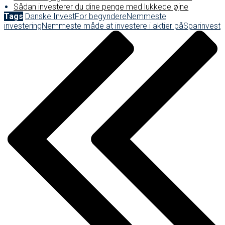
Sådan investerer du dine penge med lukkede øjne
Tags
Danske Invest
For begyndere
Nemmeste
investering
Nemmeste måde at investere i aktier på
Sparinvest
Post
navigation