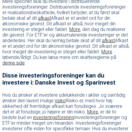
Mere specifikt skal du investere i distribuerende
investeringsforeninger. Distribuerende investeringsforeninger
er realisationsbeskattede, hvilket betyder, at du først skal
betale skat af dit
afkast
Afkast er et andet ord for din
økonomiske gevinst. Dit afkast er altså, hvor meget din
investering er steget eller faldet.
More
, den dag du realiserer
din gevinst. For ETF’er og akkumulerende investeringer er det
anderledes. Her skal du nemlig betale skat af dit
afkast
Afkast
er et andet ord for din økonomiske gevinst. Dit afkast er altså,
hvor meget din investering er steget eller faldet.
More
løbende/årligt. Du kan læse mere om skattereglerne på
denne side
.
Disse investeringsforeninger kan du
investere i: Danske Invest og Sparinvest
Hvis du ønsker at investere udelukkende i aktier og samtidig
ønsker den lavest mulige
risiko
Risiko er, med hvor høj
sikkerhed dit fremtidige afkast kan forudsiges. Jo sværere
det er at forudsige, jo højere er din risiko.
More
, er de to
bedste bud en
investeringsforening
Investeringsforeninger og
ETF’er minder meget om hinanden. Investeringsforeninger
investerer ofte inden for specifikke temaer. Hvis du investerer