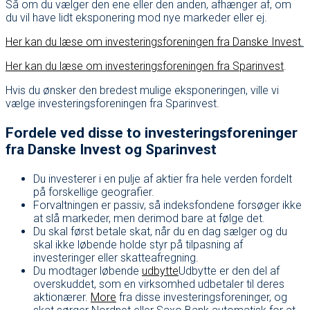
Så om du vælger den ene eller den anden, afhænger af, om
du vil have lidt eksponering mod nye markeder eller ej.
Her kan du læse om investeringsforeningen fra Danske Invest
.
Her kan du læse om investeringsforeningen fra Sparinvest
.
Hvis du ønsker den bredest mulige eksponeringen, ville vi
vælge investeringsforeningen fra Sparinvest.
Fordele ved disse to investeringsforeninger
fra Danske Invest og Sparinvest
Du investerer i en pulje af aktier fra hele verden fordelt
på forskellige geografier.
Forvaltningen er passiv, så indeksfondene forsøger ikke
at slå markeder, men derimod bare at følge det.
Du skal først betale skat, når du en dag sælger og du
skal ikke løbende holde styr på tilpasning af
investeringer eller skatteafregning.
Du modtager løbende
udbytte
Udbytte er den del af
overskuddet, som en virksomhed udbetaler til deres
aktionærer.
More
fra disse investeringsforeninger, og