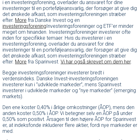
i en investeringsforening, overlader du ansvaret for dine
investeringer til en porteføljeansvarlig, der forsøger at give dig
det ønskede afkast, som investeringsforeningen stræber
efter.
More
fra Danske Invest og en
investeringsforening
Investeringsforeninger og ETF’er minder
meget om hinanden. Investeringsforeninger investerer ofte
inden for specifikke temaer. Hvis du investerer i en
investeringsforening, overlader du ansvaret for dine
investeringer til en porteføljeansvarlig, der forsøger at give dig
det ønskede afkast, som investeringsforeningen stræber
efter.
More
fra Sparinvest.
Vi har også skrevet om dem her
.
Begge investeringsforeninger investerer bredt i
verdensindeks. Danske Invest-investeringsforeningen
investerer kun i ”udviklede markeder”, mens Sparinvest
investerer i udviklede markeder og ”nye markeder” (emerging
markets).
Den ene koster 0,40% i årlige omkostninger (ÅOP), mens den
anden koster 0,50% i ÅOP. Vi betegner selv en ÅOP på under
0,50% som positivt. Årsagen til den højere ÅOP for Sparinvest
er, at indeksfonde inkluderer flere aktier, fordi nye markeder er
med.