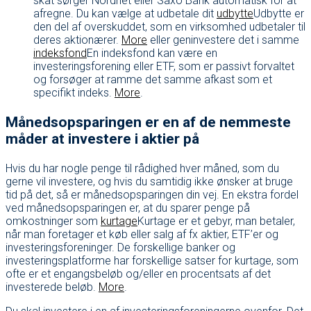
skat sørger Nordnet eller Saxo Bank automatisk for at
afregne. Du kan vælge at udbetale dit
udbytte
Udbytte er
den del af overskuddet, som en virksomhed udbetaler til
deres aktionærer.
More
eller geninvestere det i samme
indeksfond
En indeksfond kan være en
investeringsforening eller ETF, som er passivt forvaltet
og forsøger at ramme det samme afkast som et
specifikt indeks.
More
.
Månedsopsparingen er en af de nemmeste
måder at investere i aktier på
Hvis du har nogle penge til rådighed hver måned, som du
gerne vil investere, og hvis du samtidig ikke ønsker at bruge
tid på det, så er månedsopsparingen din vej. En ekstra fordel
ved månedsopsparingen er, at du sparer penge på
omkostninger som
kurtage
Kurtage er et gebyr, man betaler,
når man foretager et køb eller salg af fx aktier, ETF’er og
investeringsforeninger. De forskellige banker og
investeringsplatforme har forskellige satser for kurtage, som
ofte er et engangsbeløb og/eller en procentsats af det
investerede beløb.
More
.