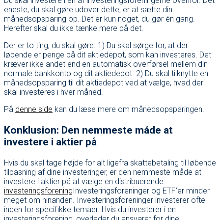
Du skal investere i en af investeringsforeningerne ovenfor. Det
eneste, du skal gøre udover dette, er at sætte din
månedsopsparing op. Det er kun noget, du gør én gang.
Herefter skal du ikke tænke mere på det.
Der er to ting, du skal gøre. 1) Du skal sørge for, at der
løbende er penge på dit aktiedepot, som kan investeres. Det
kræver ikke andet end en automatisk overførsel mellem din
normale bankkonto og dit aktiedepot. 2) Du skal tilknytte en
månedsopsparing til dit aktiedepot ved at vælge, hvad der
skal investeres i hver måned.
På
denne side
kan du læse mere om månedsopsparingen.
Konklusion: Den nemmeste måde at
investere i aktier på
Hvis du skal tage højde for alt ligefra skattebetaling til løbende
tilpasning af dine investeringer, er den nemmeste måde at
investere i aktier på at vælge en distribuerende
investeringsforening
Investeringsforeninger og ETF’er minder
meget om hinanden. Investeringsforeninger investerer ofte
inden for specifikke temaer. Hvis du investerer i en
investeringsforening, overlader du ansvaret for dine