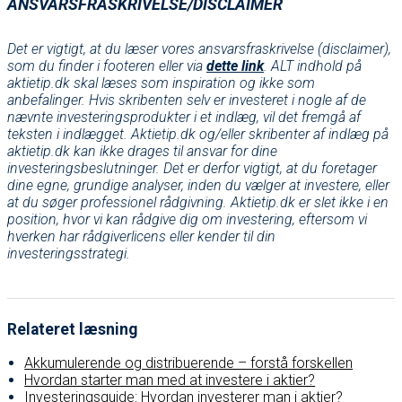
ANSVARSFRASKRIVELSE/DISCLAIMER
Det er vigtigt, at du læser vores ansvarsfraskrivelse (disclaimer),
som du finder i footeren eller via
dette link
. ALT indhold på
aktietip.dk skal læses som inspiration og ikke som
anbefalinger. Hvis skribenten selv er investeret i nogle af de
nævnte investeringsprodukter i et indlæg, vil det fremgå af
teksten i indlægget. Aktietip.dk og/eller skribenter af indlæg på
aktietip.dk kan ikke drages til ansvar for dine
investeringsbeslutninger. Det er derfor vigtigt, at du foretager
dine egne, grundige analyser, inden du vælger at investere, eller
at du søger professionel rådgivning. Aktietip.dk er slet ikke i en
position, hvor vi kan rådgive dig om investering, eftersom vi
hverken har rådgiverlicens eller kender til din
investeringsstrategi.
Relateret læsning
Akkumulerende og distribuerende – forstå forskellen
Hvordan starter man med at investere i aktier?
Investeringsguide: Hvordan investerer man i aktier?