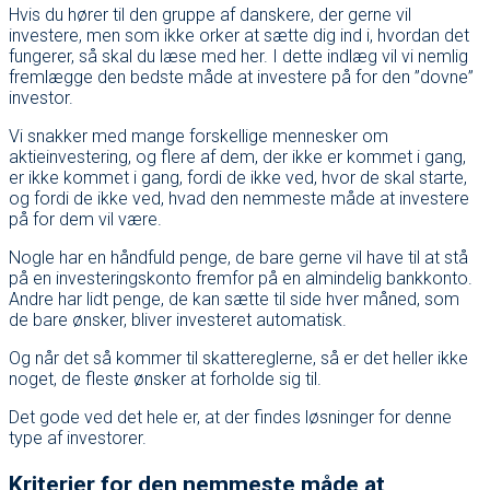
Hvis du hører til den gruppe af danskere, der gerne vil
investere, men som ikke orker at sætte dig ind i, hvordan det
fungerer, så skal du læse med her. I dette indlæg vil vi nemlig
fremlægge den bedste måde at investere på for den ”dovne”
investor.
Vi snakker med mange forskellige mennesker om
aktieinvestering, og flere af dem, der ikke er kommet i gang,
er ikke kommet i gang, fordi de ikke ved, hvor de skal starte,
og fordi de ikke ved, hvad den nemmeste måde at investere
på for dem vil være.
Nogle har en håndfuld penge, de bare gerne vil have til at stå
på en investeringskonto fremfor på en almindelig bankkonto.
Andre har lidt penge, de kan sætte til side hver måned, som
de bare ønsker, bliver investeret automatisk.
Og når det så kommer til skattereglerne, så er det heller ikke
noget, de fleste ønsker at forholde sig til.
Det gode ved det hele er, at der findes løsninger for denne
type af investorer.
Kriterier for den nemmeste måde at