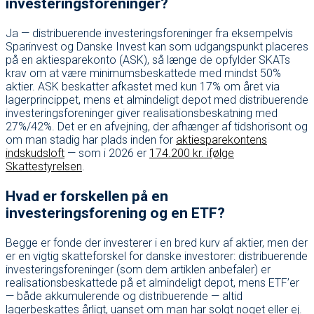
investeringsforeninger?
Ja — distribuerende investeringsforeninger fra eksempelvis
Sparinvest og Danske Invest kan som udgangspunkt placeres
på en aktiesparekonto (ASK), så længe de opfylder SKATs
krav om at være minimumsbeskattede med mindst 50%
aktier. ASK beskatter afkastet med kun 17% om året via
lagerprincippet, mens et almindeligt depot med distribuerende
investeringsforeninger giver realisationsbeskatning med
27%/42%. Det er en afvejning, der afhænger af tidshorisont og
om man stadig har plads inden for
aktiesparekontens
indskudsloft
— som i 2026 er
174.200 kr. ifølge
Skattestyrelsen
.
Hvad er forskellen på en
investeringsforening og en ETF?
Begge er fonde der investerer i en bred kurv af aktier, men der
er en vigtig skatteforskel for danske investorer: distribuerende
investeringsforeninger (som dem artiklen anbefaler) er
realisationsbeskattede på et almindeligt depot, mens ETF’er
— både akkumulerende og distribuerende — altid
lagerbeskattes årligt, uanset om man har solgt noget eller ej.