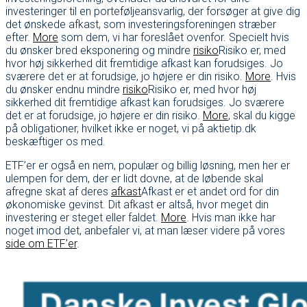
investeringer til en porteføljeansvarlig, der forsøger at give dig
det ønskede afkast, som investeringsforeningen stræber
efter.
More
som dem, vi har foreslået ovenfor. Specielt hvis
du ønsker bred eksponering og mindre
risiko
Risiko er, med
hvor høj sikkerhed dit fremtidige afkast kan forudsiges. Jo
sværere det er at forudsige, jo højere er din risiko.
More
. Hvis
du ønsker endnu mindre
risiko
Risiko er, med hvor høj
sikkerhed dit fremtidige afkast kan forudsiges. Jo sværere
det er at forudsige, jo højere er din risiko.
More
, skal du kigge
på obligationer, hvilket ikke er noget, vi på aktietip.dk
beskæftiger os med.
ETF’er er også en nem, populær og billig løsning, men her er
ulempen for dem, der er lidt dovne, at de løbende skal
afregne skat af deres
afkast
Afkast er et andet ord for din
økonomiske gevinst. Dit afkast er altså, hvor meget din
investering er steget eller faldet.
More
. Hvis man ikke har
noget imod det, anbefaler vi, at man læser videre på vores
side om ETF’er
.