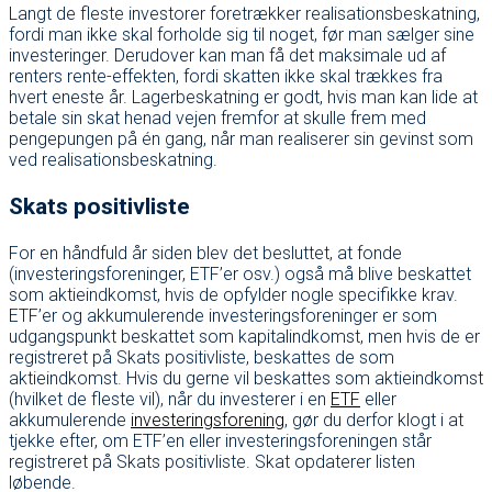
Langt de fleste investorer foretrækker realisationsbeskatning,
fordi man ikke skal forholde sig til noget, før man sælger sine
investeringer. Derudover kan man få det maksimale ud af
renters rente-effekten, fordi skatten ikke skal trækkes fra
hvert eneste år. Lagerbeskatning er godt, hvis man kan lide at
betale sin skat henad vejen fremfor at skulle frem med
pengepungen på én gang, når man realiserer sin gevinst som
ved realisationsbeskatning.
Skats positivliste
For en håndfuld år siden blev det besluttet, at fonde
(investeringsforeninger, ETF’er osv.) også må blive beskattet
som aktieindkomst, hvis de opfylder nogle specifikke krav.
ETF’er og akkumulerende investeringsforeninger er som
udgangspunkt beskattet som kapitalindkomst, men hvis de er
registreret på Skats positivliste, beskattes de som
aktieindkomst. Hvis du gerne vil beskattes som aktieindkomst
(hvilket de fleste vil), når du investerer i en
ETF
eller
akkumulerende
investeringsforening
, gør du derfor klogt i at
tjekke efter, om ETF’en eller investeringsforeningen står
registreret på Skats positivliste. Skat opdaterer listen
løbende.