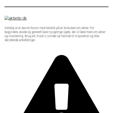
Aktietip er et dansk forum med henblik på at diskutere om aktier. For
begyndere, øvede og generelt bare nysgerrige sjæle, der vil lære mere om aktier
og investering. Brug alt, hvad vi smider op herinde til inspiration og ikke
deciderede anbefalinger.