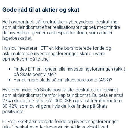
Gode råd til at aktier og skat
Helt overordnet, så foretrækker nybegynderen beskatning
som aktieindkomst efter realisationsprincippet, medmindre
der investeres gennem aktiesparekontoen, som altid er
lagerbeskattet.
Hvis du investerer i ETF’er, ikke-børsnoterede fonde og
akkumulerende investeringsforeninger, skal du være
opmærksom på to ting:
Findes ETF’en, fonden eller investeringsforeningen (akk.)
på Skats positivliste?
Har du mere plads på din aktiesparekonto (ASK)?
Hvis den findes på Skats positivliste, beskattes din gevinst
som aktieindkomst fremfor kapitalindkomst. Du betaler altså
27% i skat af de første 61.000 DKK i gevinst fremfor mellem
30-42%, som du vil gøre, hvis de ikke findes på Skats
positivliste.
ETF’er, ikke-børsnoterede fonde og investeringsforeninger
(akk.) beskattes efter lagerprincippet ligegyldigt hvad.