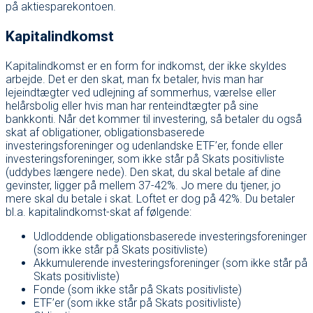
på aktiesparekontoen.
Kapitalindkomst
Kapitalindkomst er en form for indkomst, der ikke skyldes
arbejde. Det er den skat, man fx betaler, hvis man har
lejeindtægter ved udlejning af sommerhus, værelse eller
helårsbolig eller hvis man har renteindtægter på sine
bankkonti. Når det kommer til investering, så betaler du også
skat af obligationer, obligationsbaserede
investeringsforeninger og udenlandske ETF’er, fonde eller
investeringsforeninger, som ikke står på Skats positivliste
(uddybes længere nede). Den skat, du skal betale af dine
gevinster, ligger på mellem 37-42%. Jo mere du tjener, jo
mere skal du betale i skat. Loftet er dog på 42%. Du betaler
bl.a. kapitalindkomst-skat af følgende:
Udloddende obligationsbaserede investeringsforeninger
(som ikke står på Skats positivliste)
Akkumulerende investeringsforeninger (som ikke står på
Skats positivliste)
Fonde (som ikke står på Skats positivliste)
ETF’er (som ikke står på Skats positivliste)