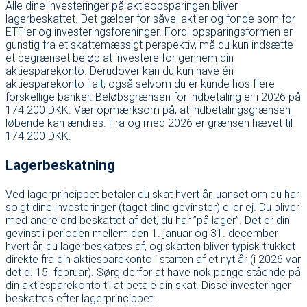
Alle dine investeringer på aktieopsparingen bliver
lagerbeskattet. Det gælder for såvel aktier og fonde som for
ETF’er og investeringsforeninger. Fordi opsparingsformen er
gunstig fra et skattemæssigt perspektiv, må du kun indsætte
et begrænset beløb at investere for gennem din
aktiesparekonto. Derudover kan du kun have én
aktiesparekonto i alt, også selvom du er kunde hos flere
forskellige banker. Beløbsgrænsen for indbetaling er i 2026 på
174.200 DKK. Vær opmærksom på, at indbetalingsgrænsen
løbende kan ændres. Fra og med 2026 er grænsen hævet til
174.200 DKK.
Lagerbeskatning
Ved lagerprincippet betaler du skat hvert år, uanset om du har
solgt dine investeringer (taget dine gevinster) eller ej. Du bliver
med andre ord beskattet af det, du har ”på lager”. Det er din
gevinst i perioden mellem den 1. januar og 31. december
hvert år, du lagerbeskattes af, og skatten bliver typisk trukket
direkte fra din aktiesparekonto i starten af et nyt år (i 2026 var
det d. 15. februar). Sørg derfor at have nok penge stående på
din aktiesparekonto til at betale din skat. Disse investeringer
beskattes efter lagerprincippet: