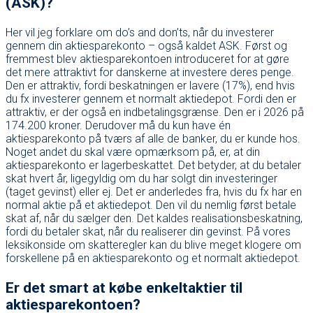
(ASK)?
Her vil jeg forklare om do’s and don’ts, når du investerer
gennem din aktiesparekonto – også kaldet ASK. Først og
fremmest blev aktiesparekontoen introduceret for at gøre
det mere attraktivt for danskerne at investere deres penge.
Den er attraktiv, fordi beskatningen er lavere (17%), end hvis
du fx investerer gennem et normalt aktiedepot. Fordi den er
attraktiv, er der også en indbetalingsgrænse. Den er i 2026 på
174.200 kroner. Derudover må du kun have én
aktiesparekonto på tværs af alle de banker, du er kunde hos.
Noget andet du skal være opmærksom på, er, at din
aktiesparekonto er lagerbeskattet. Det betyder, at du betaler
skat hvert år, ligegyldig om du har solgt din investeringer
(taget gevinst) eller ej. Det er anderledes fra, hvis du fx har en
normal aktie på et aktiedepot. Den vil du nemlig først betale
skat af, når du sælger den. Det kaldes realisationsbeskatning,
fordi du betaler skat, når du realiserer din gevinst. På vores
leksikonside om skatteregler kan du blive meget klogere om
forskellene på en aktiesparekonto og et normalt aktiedepot.
Er det smart at købe enkeltaktier til
aktiesparekontoen?