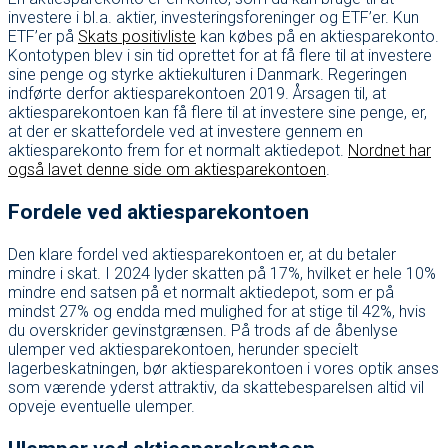
investere i bl.a. aktier, investeringsforeninger og ETF’er. Kun
ETF’er på
Skats positivliste
kan købes på en aktiesparekonto.
Kontotypen blev i sin tid oprettet for at få flere til at investere
sine penge og styrke aktiekulturen i Danmark. Regeringen
indførte derfor aktiesparekontoen 2019. Årsagen til, at
aktiesparekontoen kan få flere til at investere sine penge, er,
at der er skattefordele ved at investere gennem en
aktiesparekonto frem for et normalt aktiedepot.
Nordnet har
også lavet denne side om aktiesparekontoen
.
Fordele ved aktiesparekontoen
Den klare fordel ved aktiesparekontoen er, at du betaler
mindre i skat. I 2024 lyder skatten på 17%, hvilket er hele 10%
mindre end satsen på et normalt aktiedepot, som er på
mindst 27% og endda med mulighed for at stige til 42%, hvis
du overskrider gevinstgrænsen. På trods af de åbenlyse
ulemper ved aktiesparekontoen, herunder specielt
lagerbeskatningen, bør aktiesparekontoen i vores optik anses
som værende yderst attraktiv, da skattebesparelsen altid vil
opveje eventuelle ulemper.