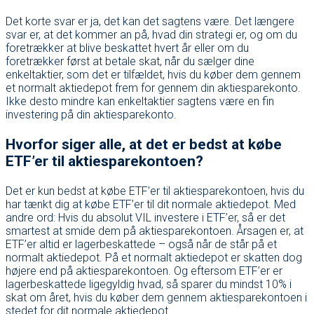
Det korte svar er ja, det kan det sagtens være. Det længere
svar er, at det kommer an på, hvad din strategi er, og om du
foretrækker at blive beskattet hvert år eller om du
foretrækker først at betale skat, når du sælger dine
enkeltaktier, som det er tilfældet, hvis du køber dem gennem
et normalt aktiedepot frem for gennem din aktiesparekonto.
Ikke desto mindre kan enkeltaktier sagtens være en fin
investering på din aktiesparekonto.
Hvorfor siger alle, at det er bedst at købe
ETF’er til aktiesparekontoen?
Det er kun bedst at købe ETF’er til aktiesparekontoen, hvis du
har tænkt dig at købe ETF’er til dit normale aktiedepot. Med
andre ord: Hvis du absolut VIL investere i ETF’er, så er det
smartest at smide dem på aktiesparekontoen. Årsagen er, at
ETF’er altid er lagerbeskattede – også når de står på et
normalt aktiedepot. På et normalt aktiedepot er skatten dog
højere end på aktiesparekontoen. Og eftersom ETF’er er
lagerbeskattede ligegyldig hvad, så sparer du mindst 10% i
skat om året, hvis du køber dem gennem aktiesparekontoen i
stedet for dit normale aktiedepot.