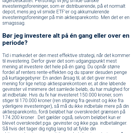
lagerbeskattet. Personligt vil jeg smide danske
investeringsforeninger, som er distribuerende, på et normalt
depot, mens jeg vil smide ETF’er og akkumulerende
investeringsforeninger på min aktiesparekonto. Men det er en
smagssag.
Bør jeg investere alt på én gang eller over en
periode?
Tid i markedet er den mest effektive strategi, når det kommer
til investering. Derfor giver det som udgangspunkt mest
mening at investere det hele på én gang. Du opnår større
fordel af renters rente-effekten og du sparer desuden penge
på kurtagegebyrer. En anden årsag til, at det giver mest
mening for lige netop aktiesparekontoen er, at dine løbende
gevinster vil minimere det samlede beløb, du har mulighed for
at indbetale. Hvis du fx har investeret 150.000 kroner, som
stiger til 170.000 kroner (ren stigning fra gevinst og ikke fra
yderligere investeringer), så må du ikke indbetale mere på din
aktiesparekonto, fordi beløbet har overskredet grænsen på
174.200 kroner . Det gælder også, selvom beløbet kun er
blevet overskredet pga. gevinster og ikke pga. indbetalinger.
Så hvis det tager dig rigtig lang tid at fylde din