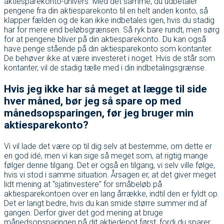
aktiesparekonto-univers. Med det samme, du udbetaler
pengene fra din aktiesparekonto til en helt anden konto, så
klapper fælden og de kan ikke indbetales igen, hvis du stadig
har for mere end beløbsgrænsen. Så ryk bare rundt, men sørg
for at pengene bliver på din aktiesparekonto. Du kan også
have penge stående på din aktiesparekonto som kontanter.
De behøver ikke at være investeret i noget. Hvis de står som
kontanter, vil de stadig tælle med i din indbetalingsgrænse.
Hvis jeg ikke har så meget at lægge til side
hver måned, bør jeg så spare op med
månedsopsparingen, før jeg bruger min
aktiesparekonto?
Vi vil lade det være op til dig selv at bestemme, om dette er
en god idé, men vi kan sige så meget som, at rigtig mange
følger denne tilgang. Det er også en tilgang, vi selv ville følge,
hvis vi stod i samme situation. Årsagen er, at det giver meget
lidt mening at “sjatinvestere” for småbeløb på
aktiesparekontoen over en lang årrække, indtil den er fyldt op.
Det er langt bedre, hvis du kan smide større summer ind af
gangen. Derfor giver det god mening at bruge
månedsopsparingen på dit aktiedepot først, fordi du sparer