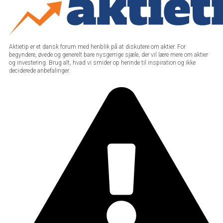
Aktietip er et dansk forum med henblik på at diskutere om aktier. For
begyndere, øvede og generelt bare nysgerrige sjæle, der vil lære mere om aktier
og investering. Brug alt, hvad vi smider op herinde til inspiration og ikke
deciderede anbefalinger.