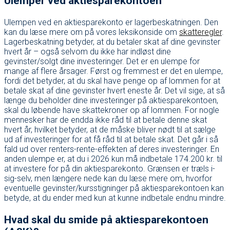
Ulemper ved aktiesparekontoen
Ulempen ved en aktiesparekonto er lagerbeskatningen. Den
kan du læse mere om på vores leksikonside om
skatteregler
.
Lagerbeskatning betyder, at du betaler skat af dine gevinster
hvert år – også selvom du ikke har indløst dine
gevinster/solgt dine investeringer. Det er en ulempe for
mange af flere årsager. Først og fremmest er det en ulempe,
fordi det betyder, at du skal have penge op af lommen for at
betale skat af dine gevinster hvert eneste år. Det vil sige, at så
længe du beholder dine investeringer på aktiesparekontoen,
skal du løbende have skattekroner op af lommen. For nogle
mennesker har de endda ikke råd til at betale denne skat
hvert år, hvilket betyder, at de måske bliver nødt til at sælge
ud af investeringer for at få råd til at betale skat. Det går i så
fald ud over renters-rente-effekten af deres investeringer. En
anden ulempe er, at du i 2026 kun må indbetale 174.200 kr. til
at investere for på din aktiesparekonto. Grænsen er træls i-
sig-selv, men længere nede kan du læse mere om, hvorfor
eventuelle gevinster/kursstigninger på aktiesparekontoen kan
betyde, at du ender med kun at kunne indbetale endnu mindre.
Hvad skal du smide på aktiesparekontoen