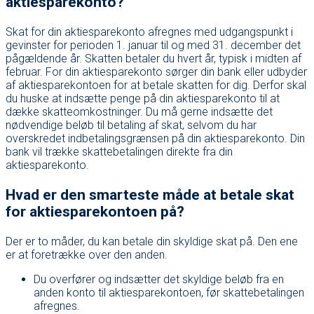
aktiesparekonto?
Skat for din aktiesparekonto afregnes med udgangspunkt i
gevinster for perioden 1. januar til og med 31. december det
pågældende år. Skatten betaler du hvert år, typisk i midten af
februar. For din aktiesparekonto sørger din bank eller udbyder
af aktiesparekontoen for at betale skatten for dig. Derfor skal
du huske at indsætte penge på din aktiesparekonto til at
dække skatteomkostninger. Du må gerne indsætte det
nødvendige beløb til betaling af skat, selvom du har
overskredet indbetalingsgrænsen på din aktiesparekonto. Din
bank vil trække skattebetalingen direkte fra din
aktiesparekonto.
Hvad er den smarteste måde at betale skat
for aktiesparekontoen på?
Der er to måder, du kan betale din skyldige skat på. Den ene
er at foretrække over den anden.
Du overfører og indsætter det skyldige beløb fra en
anden konto til aktiesparekontoen, før skattebetalingen
afregnes.