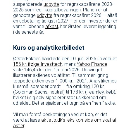
suspenderede
udbytte
for regnskabsårene 2023-
2025 som led i kapitalbevaringen. Planen er at
genoptage
udbytte
fra regnskabsåret 2026 — altså
en udbetaling tidligst i 2027. For den investor der er
vant til løbende
afkast
, har Ørsted leveret ingenting
i de seneste år.
Kurs og analytikerbilledet
Ørsted-aktien handlede den 10. juni 2026 i niveauet
156 kr. ifølge Investtech
, mens
Yahoo Finance
viste 146,45 kr. den 15. juni 2026. Udsvinget
illustrerer aktienes volatilitet. Til sammenligning
toppede aktien over 1.000 kr. i 2021. Analytikernes
kursmål spænder bredt — fra omkring 120 kr.
(Goldman Sachs, neutral) til 173 kr. (Fearnley, køb),
hvilket i sig selv signalerer stor usikkerhed om
udfaldet. Det er sjældent et tegn på en “nem” aktie.
Vil man forstå beskatningen ved et køb, er det
værd at læse
aktietip.dk’s leksikon-side om skat af
aktier
.