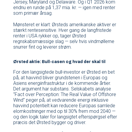
Jersey, Maryland og Delaware. Og i Q1 2026 kom
endnu en runde på 1,37 mia. kr. — igen med renter
som primær årsag.
Mønsteret er klart: Ørsteds amerikanske aktiver er
stærkt rentesensitive. Hver gang de langfristede
renter i USA rykker op, tager Ørsted
regnskabsmæssige slag — selv hvis vindmøllerne
snurrer fint og leverer strøm.
Ørsted aktie: Bull-casen og hvad der skal til
For den langsigtede bull-investor er Ørsted en bet
på, at havvind bliver grundstenen i Europas og
Asiens energiinfrastruktur i de kommende årtier.
Det argument har substans. Selskabets analyse
“Fact over Perception: The Real Value of Offshore
Wind” peger på, at vedvarende energi inklusive
havvind potentielt kan reducere Europas samlede
elomkostninger med op til 30% frem mod 2040 —
og den logik taler for langsigtet efterspørgsel efter
præcis det Ørsted bygger og driver.