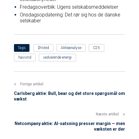
Fredagsoverblik: Ugens selskabsmeddelelser
Onsdagsopdatering: Det rør sig hos de danske
selskaber
Ørsted
Aktieanalyse
C25
Tags
havvind
vedvarende energi
Post
Forrige artikel
navigation
Carlsberg aktie: Bull, bear og det store spørgsmål om
vækst
Næste artikel
Netcompany aktie: AI-satsning presser margin — men
væksten er der