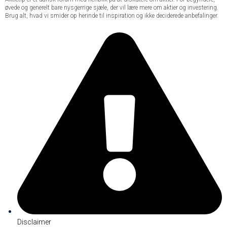
øvede og generelt bare nysgerrige sjæle, der vil lære mere om aktier og investering.
Brug alt, hvad vi smider op herinde til inspiration og ikke deciderede anbefalinger.
Disclaimer