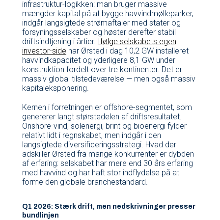
infrastruktur-logikken: man bruger massive
mængder kapital på at bygge havvindmølleparker,
indgår langsigtede strømaftaler med stater og
forsyningsselskaber og høster derefter stabil
driftsindtjening i årtier.
Ifølge selskabets egen
investor-side
har Ørsted i dag 10,2 GW installeret
havvindkapacitet og yderligere 8,1 GW under
konstruktion fordelt over tre kontinenter. Det er
massiv global tilstedeværelse — men også massiv
kapitaleksponering.
Kernen i forretningen er offshore-segmentet, som
genererer langt størstedelen af driftsresultatet.
Onshore-vind, solenergi, brint og bioenergi fylder
relativt lidt i regnskabet, men indgår i den
langsigtede diversificeringsstrategi. Hvad der
adskiller Ørsted fra mange konkurrenter er dybden
af erfaring: selskabet har mere end 30 års erfaring
med havvind og har haft stor indflydelse på at
forme den globale branchestandard.
Q1 2026: Stærk drift, men nedskrivninger presser
bundlinjen