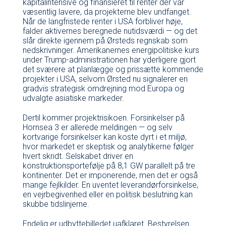
kapitalintensive og finansieret til renter der var
væsentlig lavere, da projekterne blev undfanget.
Når de langfristede renter i USA forbliver høje,
falder aktivernes beregnede nutidsværdi — og det
slår direkte igennem på Ørsteds regnskab som
nedskrivninger. Amerikanernes energipolitiske kurs
under Trump-administrationen har yderligere gjort
det sværere at planlægge og prissætte kommende
projekter i USA, selvom Ørsted nu signalerer en
gradvis strategisk omdrejning mod Europa og
udvalgte asiatiske markeder.
Dertil kommer projektrisikoen. Forsinkelser på
Hornsea 3 er allerede meldingen — og selv
kortvarige forsinkelser kan koste dyrt i et miljø,
hvor markedet er skeptisk og analytikerne følger
hvert skridt. Selskabet driver en
konstruktionsportefølje på 8,1 GW parallelt på tre
kontinenter. Det er imponerende, men det er også
mange fejlkilder. En uventet leverandørforsinkelse,
en vejrbegivenhed eller en politisk beslutning kan
skubbe tidslinjerne.
Endelig er udbyttebilledet uafklaret. Bestyrelsen