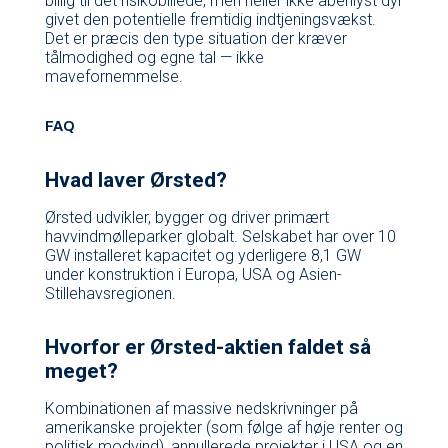
billig til det risikobillede, men heller ikke åbenlyst dyr
givet den potentielle fremtidig indtjeningsvækst.
Det er præcis den type situation der kræver
tålmodighed og egne tal — ikke
mavefornemmelse.
FAQ
Hvad laver Ørsted?
Ørsted udvikler, bygger og driver primært
havvindmølleparker globalt. Selskabet har over 10
GW installeret kapacitet og yderligere 8,1 GW
under konstruktion i Europa, USA og Asien-
Stillehavsregionen.
Hvorfor er Ørsted-aktien faldet så
meget?
Kombinationen af massive nedskrivninger på
amerikanske projekter (som følge af høje renter og
politisk modvind), annullerede projekter i USA og en