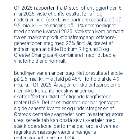
Q1 2026-rapporten fra Ørsted
, offentliggjort den 6.
maj 2026, viste et driftsresultat før af- og
nedskrivninger (ekskl. nye partnerskabsaftaler) på
9,5 mia. kr. — en stigning på 11% sammenlignet
med samme kvartal i 2025. Væksten kom primært
fra en markant produktionsfremgang: offshore-
generationen steg med 27% år-til-år, drevet af
indfasningen af både Borkum Riffgrund 3 og
Greater Changhua 4 kombineret med lidt bedre
vindforhold end normalt.
Bundlinjen var en anden sag. Nettoresultatet endte
på 2,6 mia. kr. — et fald på 46% i forhold til de 4,9
mia. kr. i Q1 2025. Årsagen er ikke driftsproblemer,
men ikke-kontante nedskrivninger og
skatteeffekter udløst af stigende langfristede
renter i USA. Det er et mønster, der har gentaget
sig de seneste kvartaler og understreger en af
Ørsteds centrale svagheder som investering: store
urealiserede tab kan opstå selv i kvartaler med
stærk operationel performance, fordi aktivernes
regnskabsmæssige værdi afhænger af
renteniveauet i primært USA.