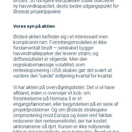
Ørsted. Jo hurtigere europæiske stater udliciterer
ny havvindkapacitet, desto bedre udgangspunkt for
Ørsteds projektpipeline.
Vores syn på aktien
Ørsted-aktien befinder sig i et interessant men
kompliceret rum. Forretningsmodellen er ikke
fundamentalt brudt — selskabet bygger
havvindmølleparker der leverer strøm, og
driftsresultatet er stigende. Men den
regnskabsmæssige volatilitet, som
renteeksponering i USA skaber, gør det svært at
vurdere den “sande” indtjening kvartal for kvartal.
Vi har aktien på overvågningslisten. Det vi vil have
afklaret, inden vi overvejer et kob: om
forsinkelserne på Hornsea 3 er et
engangsfænomen, eller begyndelsen på en serie af
projektproblemer. Og om Ørsteds strategiske
omprioritering mod Europa og Asien rent faktisk
reducerer den rentesensitivitet, der har kostet
aktionærerne så dyrt. Kursen er ikke indlysende