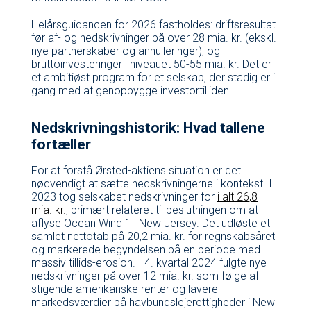
Helårsguidancen for 2026 fastholdes: driftsresultat
før af- og nedskrivninger på over 28 mia. kr. (ekskl.
nye partnerskaber og annulleringer), og
bruttoinvesteringer i niveauet 50-55 mia. kr. Det er
et ambitiøst program for et selskab, der stadig er i
gang med at genopbygge investortilliden.
Nedskrivningshistorik: Hvad tallene
fortæller
For at forstå Ørsted-aktiens situation er det
nødvendigt at sætte nedskrivningerne i kontekst. I
2023 tog selskabet nedskrivninger for
i alt 26,8
mia. kr.
, primært relateret til beslutningen om at
aflyse Ocean Wind 1 i New Jersey. Det udløste et
samlet nettotab på 20,2 mia. kr. for regnskabsåret
og markerede begyndelsen på en periode med
massiv tillids-erosion. I 4. kvartal 2024 fulgte nye
nedskrivninger på over 12 mia. kr. som følge af
stigende amerikanske renter og lavere
markedsværdier på havbundslejerettigheder i New