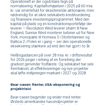
Operationelt er der også klare tegn på
normalisering. Kapitalforhøjelsen i 2025 på 60 mia.
kr. var smertefuld for eksisterende aktionærer, men
nødvendig for at sikre selskabets kreditvurdering
og finansiere investeringsprogrammet. Med den
kapital på plads og en konstruktionsportefølje der
leverer — Revolution Wind leverer strøm til New
England, Sunrise Wind monterer turbiner ud for New
York, monopæle til Hornsea 3 i Storbritannien og
Baltica 2 i Polen er i gang — ser den operationelle
eksekvering stærkere ud end den har gjort i to år.
Helårsguidancen på over 28 mia. kr. i driftsresultat
for 2026 peger i retning af en forretning der
gradvist genvinder fodfæste. Og selskabet har selv
fremhævet, at effektiviseringer og nye projekter
skal løfte indtjeningen markant i 2027 og 2028.
Bear-casen: Renter, USA-eksponering og
projektrisici
Bear-casen begynder og ender med renter.
Ørsteds amerikanske havvindprojekter er