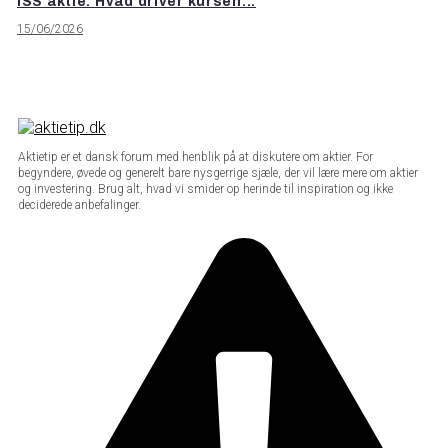
ISS aktie: Hvad driver kursen...
15/06/2026
Aktietip er et dansk forum med henblik på at diskutere om aktier. For
begyndere, øvede og generelt bare nysgerrige sjæle, der vil lære mere om aktier
og investering. Brug alt, hvad vi smider op herinde til inspiration og ikke
deciderede anbefalinger.