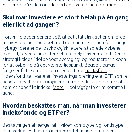
ETF er
og på siden om
de bedste investeringsforeninger
.
Skal man investere et stort beløb på én gang
eller lidt ad gangen?
Forskning peger generelt på, at det statistisk set er en fordel
at investere hele beløbet med det samme — men for mange
nybegyndere er det psykologisk lettere at sprede købene
over tid, fx ved at investere et fast beløb hver måned. Denne
strategi kaldes “dollar-cost averaging” og reducerer risikoen
for at købe ind på det værste tidspunkt. Begge tilgange
fungerer fint i kombination med en bred
indeksfond
En
indeksfond kan være en investeringsforening eller ETF, som er
passivt forvaltet og forsøger at ramme det samme afkast
som et specifikt indeks.
More
— det vigtigste er at komme i
gang.
Hvordan beskattes man, når man investerer i
indeksfonde og ETF’er?
Beskatningen afhænger af, hvilken kontotype og fondstype
man vælger. ETF’er er lagerbeskattet uanset om de er