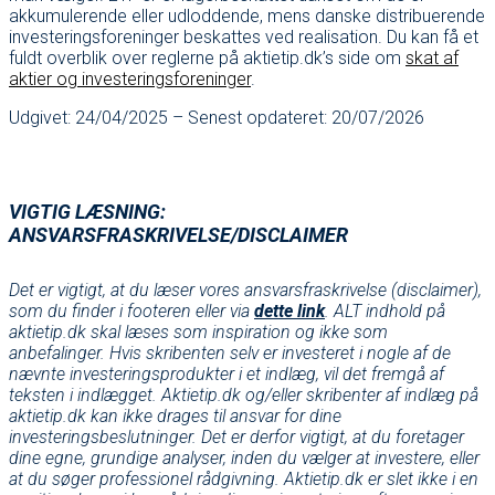
akkumulerende eller udloddende, mens danske distribuerende
investeringsforeninger beskattes ved realisation. Du kan få et
fuldt overblik over reglerne på aktietip.dk’s side om
skat af
aktier og investeringsforeninger
.
Udgivet: 24/04/2025 – Senest opdateret: 20/07/2026
VIGTIG LÆSNING:
ANSVARSFRASKRIVELSE/DISCLAIMER
Det er vigtigt, at du læser vores ansvarsfraskrivelse (disclaimer),
som du finder i footeren eller via
dette link
. ALT indhold på
aktietip.dk skal læses som inspiration og ikke som
anbefalinger. Hvis skribenten selv er investeret i nogle af de
nævnte investeringsprodukter i et indlæg, vil det fremgå af
teksten i indlægget. Aktietip.dk og/eller skribenter af indlæg på
aktietip.dk kan ikke drages til ansvar for dine
investeringsbeslutninger. Det er derfor vigtigt, at du foretager
dine egne, grundige analyser, inden du vælger at investere, eller
at du søger professionel rådgivning. Aktietip.dk er slet ikke i en