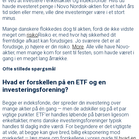
er ved at investere i enkeltaktier og indeksfonde. Hvis du
havde investeret penge i Novo Nordisk-aktien for et halvt års
tid siden eller mere, ville dine investeringer være i et stort
minus.
Mange danskere flokkedes dog til aktien, fordi de ikke vidste
meget om
risiko
Risiko er, med hvor høj sikkerhed dit
fremtidige afkast kan forudsiges. Jo sværere det er at
forudsige, jo højere er din risiko.
More
. Alle ville have Novo-
aktier, men mange kom for sent til festen, som havde været i
gang i en meget lang årrække.
Ofte stillede spørgsmål
Hvad er forskellen på en ETF og en
investeringsforening?
Begge er indeksfonde, der spreder din investering over
mange aktier på én gang — men de adskiller sig på et par
vigtige punkter. ETF’er handles løbende på børsen ligesom
enkeltaktier, mens danske investeringsforeninger typisk
handles til daglig indre værdi. For begyndere er det vigtigste
at vide, at begge kan give bred, billig eksponering mod
markedet — læs mere om forskellene i vores guide til
hvad en