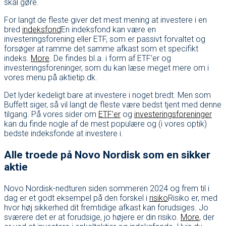
skal gøre.
For langt de fleste giver det mest mening at investere i en
bred
indeksfond
En indeksfond kan være en
investeringsforening eller ETF, som er passivt forvaltet og
forsøger at ramme det samme afkast som et specifikt
indeks.
More
. De findes bl.a. i form af ETF’er og
investeringsforeninger, som du kan læse meget mere om i
vores menu på aktietip.dk.
Det lyder kedeligt bare at investere i noget bredt. Men som
Buffett siger, så vil langt de fleste være bedst tjent med denne
tilgang. På vores sider om
ETF’er
og
investeringsforeninger
kan du finde nogle af de mest populære og (i vores optik)
bedste indeksfonde at investere i.
Alle troede på Novo Nordisk som en sikker
aktie
Novo Nordisk-nedturen siden sommeren 2024 og frem til i
dag er et godt eksempel på den forskel i
risiko
Risiko er, med
hvor høj sikkerhed dit fremtidige afkast kan forudsiges. Jo
sværere det er at forudsige, jo højere er din risiko.
More
, der