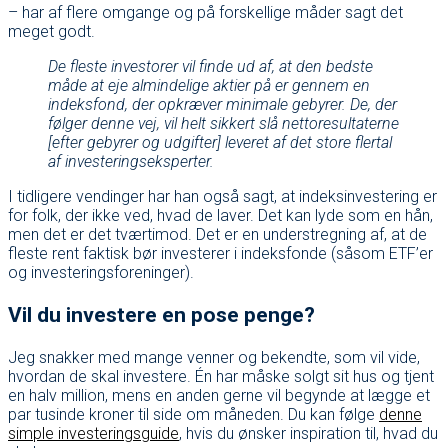
– har af flere omgange og på forskellige måder sagt det
meget godt.
De fleste investorer vil finde ud af, at den bedste
måde at eje almindelige aktier på er gennem en
indeksfond, der opkræver minimale gebyrer. De, der
følger denne vej, vil helt sikkert slå nettoresultaterne
[efter gebyrer og udgifter] leveret af det store flertal
af investeringseksperter.
I tidligere vendinger har han også sagt, at indeksinvestering er
for folk, der ikke ved, hvad de laver. Det kan lyde som en hån,
men det er det tværtimod. Det er en understregning af, at de
fleste rent faktisk bør investerer i indeksfonde (såsom ETF’er
og investeringsforeninger).
Vil du investere en pose penge?
Jeg snakker med mange venner og bekendte, som vil vide,
hvordan de skal investere. Én har måske solgt sit hus og tjent
en halv million, mens en anden gerne vil begynde at lægge et
par tusinde kroner til side om måneden. Du kan følge
denne
simple investeringsguide
, hvis du ønsker inspiration til, hvad du