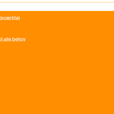
øgeværktøj
l alle behov