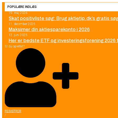
POPULÆRE INDLÆG
19. maj 2026
Skat positivliste søg: Brug aktietip.dk’s gratis s
11. december 2025
Maksimer din aktiesparekonto i 2026
12. juni 2025
Her er bedste ETF og investeringsforening 2026 ti
Er du oprettet?
REGISTRER
/