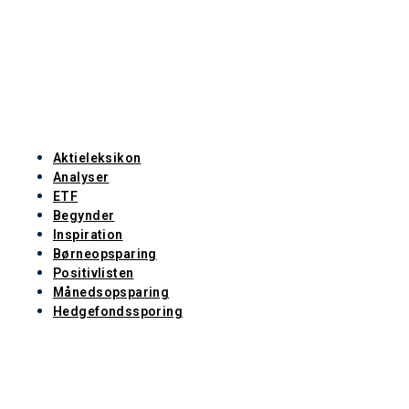
Aktieleksikon
Analyser
ETF
Begynder
Inspiration
Børneopsparing
Positivlisten
Månedsopsparing
Hedgefondssporing