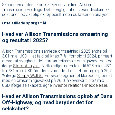
Skribenten af denne artikel ejer selv aktier i Allison
Transmission Holdings. Det er vigtigt, at du læser disclaimer-
sektionen på aktietip.dk. Specielt inden du læser en analyse.
Ofte stillede spørgsmål
Hvad var Allison Transmissions omsætning
og resultat i 2025?
Allison Transmissions samlede omsætning i 2025 endte på
3,01 mia. USD — et fald på knap 7 % i forhold til 2024, primært
drevet af svaghed i det nordamerikanske on-highway-marked
ifølge
Stock Analysis
. Nettoindtjeningen faldt til 623 mio. USD
fra 731 mio. USD året før, svarende til en nettomargin på 20,7
% ifølge
Simply Wall St
. Forsvarssegmentet klarede sig bedst
med en omsætningsvækst på 26 % år-over-år til 267 mio.
USD, ifølge selskabets egne
investor relations-meddelelser
.
Hvad er Allison Transmissions opkøb af Dana
Off-Highway, og hvad betyder det for
selskabet?