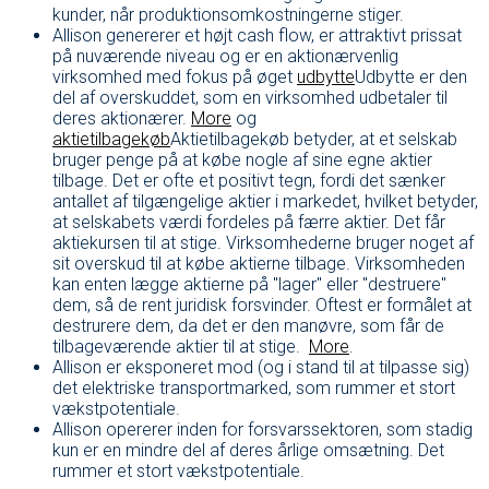
kunder, når produktionsomkostningerne stiger.
Allison genererer et højt cash flow, er attraktivt prissat
på nuværende niveau og er en aktionærvenlig
virksomhed med fokus på øget
udbytte
Udbytte er den
del af overskuddet, som en virksomhed udbetaler til
deres aktionærer.
More
og
aktietilbagekøb
Aktietilbagekøb betyder, at et selskab
bruger penge på at købe nogle af sine egne aktier
tilbage. Det er ofte et positivt tegn, fordi det sænker
antallet af tilgængelige aktier i markedet, hvilket betyder,
at selskabets værdi fordeles på færre aktier. Det får
aktiekursen til at stige. Virksomhederne bruger noget af
sit overskud til at købe aktierne tilbage. Virksomheden
kan enten lægge aktierne på "lager" eller "destruere"
dem, så de rent juridisk forsvinder. Oftest er formålet at
destrurere dem, da det er den manøvre, som får de
tilbageværende aktier til at stige.
More
.
Allison er eksponeret mod (og i stand til at tilpasse sig)
det elektriske transportmarked, som rummer et stort
vækstpotentiale.
Allison opererer inden for forsvarssektoren, som stadig
kun er en mindre del af deres årlige omsætning. Det
rummer et stort vækstpotentiale.