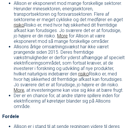
Allison er eksponeret mod mange forskellige sektorer.
Herunder minesektoren, energisektoren,
transportsektoren og forsvarssektoren. Flere af
sektorerne er meget cykliske og det medfører en øget
risiko
Risiko er, med hvor høj sikkerhed dit fremtidige
afkast kan forudsiges. Jo sværere det er at forudsige,
jo højere er din risiko.
More
for Allison at være
eksponeret mod så mange forskellige områder.
Allisons årlige omsætningsvækst har ikke været
prangende siden 2015. Deres fremtidige
vækstmuligheder er derfor yderst afhængige af specielt
elektrificeringsområdet, som fortsat kræver, at de
investerer i forskning og udvikling af nye produkter,
hvilket naturligvis indebærer den
risiko
Risiko er, med
hvor høj sikkerhed dit fremtidige afkast kan forudsiges.
Jo sværere det er at forudsige, jo højere er din risiko.
More
, at investeringerne kan vise sig ikke at bære frugt.
Der er en chance for, at andre større spillere inden for
elektrificering af køretøjer blander sig på Allisons
område.
Fordele
Allison er i stand til at sende regningen videre til deres