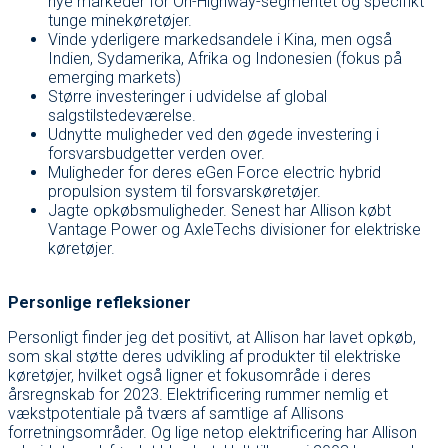
nye markeder for On-Highway-segmentet og specifikt
tunge minekøretøjer.
Vinde yderligere markedsandele i Kina, men også
Indien, Sydamerika, Afrika og Indonesien (fokus på
emerging markets)
Større investeringer i udvidelse af global
salgstilstedeværelse.
Udnytte muligheder ved den øgede investering i
forsvarsbudgetter verden over.
Muligheder for deres eGen Force electric hybrid
propulsion system til forsvarskøretøjer.
Jagte opkøbsmuligheder. Senest har Allison købt
Vantage Power og AxleTechs divisioner for elektriske
køretøjer.
Personlige refleksioner
Personligt finder jeg det positivt, at Allison har lavet opkøb,
som skal støtte deres udvikling af produkter til elektriske
køretøjer, hvilket også ligner et fokusområde i deres
årsregnskab for 2023. Elektrificering rummer nemlig et
vækstpotentiale på tværs af samtlige af Allisons
forretningsområder. Og lige netop elektrificering har Allison