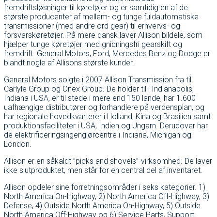
fremdriftsløsninger til køretøjer og er samtidig en af de
største producenter af mellem- og tunge fuldautomatiske
transmissioner (med andre ord gear) til erhvervs- og
forsvarskøretøjer. På mere dansk laver Allison bildele, som
hjælper tunge køretøjer med gnidningsfri gearskift og
fremdrift. General Motors, Ford, Mercedes Benz og Dodge er
blandt nogle af Allisons største kunder.
General Motors solgte i 2007 Allison Transmission fra til
Carlyle Group og Onex Group. De holder til i Indianapolis,
Indiana i USA, er til stede i mere end 150 lande, har 1.600
uafhængige distributører og forhandlere på verdensplan, og
har regionale hovedkvarterer i Holland, Kina og Brasilien samt
produktionsfaciliteter i USA, Indien og Ungarn. Derudover har
de elektrificeringsingengiørcentre i Indiana, Michigan og
London.
Allison er en såkaldt ”picks and shovels”-virksomhed. De laver
ikke slutproduktet, men står for en central del af inventaret.
Allison opdeler sine forretningsområder i seks kategorier. 1)
North America On-Highway, 2) North America Off-Highway, 3)
Defense, 4) Outside North America On-Highway, 5) Outside
North America Off-Highway og 6) Service Parts, Support