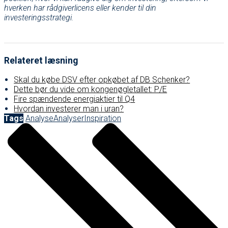
hverken har rådgiverlicens eller kender til din
investeringsstrategi.
Relateret læsning
Skal du købe DSV efter opkøbet af DB Schenker?
Dette bør du vide om kongenøgletallet: P/E
Fire spændende energiaktier til Q4
Hvordan investerer man i uran?
Tags
Analyse
Analyser
Inspiration
Post
navigation