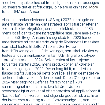
med hvor høj sikkerhed dit fremtidige afkast kan forudsiges.
Jo sværere det er at forudsige, jo højere er din risiko.
More
for en OEM som Allison.
Allison er markedsledende i USA og i 2022 fremlagde det
amerikanske militær en klimastrategi, som stræber efter en
ikke-taktisk køretøjsflåde, der er helelektrisk inden 2035,
mens også den taktiske køretøjsflåde skal være helelektrisk
inden 2050. Ifølge Allisons årsregnskab for 2023 har det
amerikanske militær allerede valgt de Rheinmetall-maskiner,
som skal testes til dette. Allisons eGen Force
fremdriftsløsning er en af de løsninger, som skal udvikles og
testes af det amerikanske militær. Udvikling af prototype-
køretøjer startede i 2024. Selve testen af køretøjerne
forventes startet i 2026, mens produktionen af køretøjer
forventes igangsat i 2029. Der er lang tid til, men hvis alt
flasker sig for Allison på dette område, så kan de meget vel
se frem til stor vækst på denne post. Deres Q1-regnskab for
2024 viser stigning i Defense-forretningen på 78%
sammenlignet med samme kvartal året før, som
hovedsageligt er drevet af efterspørgslen på applikationer til
”bæltebiler”. I en verden med stigende geopolitisk uro, hvor
der investeres mere og mere i forsvarsbudgetter, samt en
verden med ønsket om at elektrificere så meget som muligt,