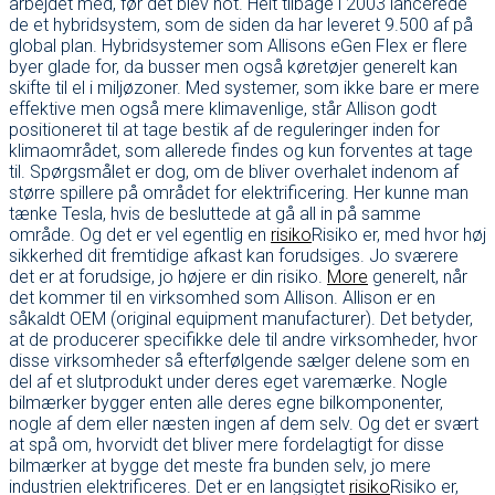
arbejdet med, før det blev hot. Helt tilbage i 2003 lancerede
de et hybridsystem, som de siden da har leveret 9.500 af på
global plan. Hybridsystemer som Allisons eGen Flex er flere
byer glade for, da busser men også køretøjer generelt kan
skifte til el i miljøzoner. Med systemer, som ikke bare er mere
effektive men også mere klimavenlige, står Allison godt
positioneret til at tage bestik af de reguleringer inden for
klimaområdet, som allerede findes og kun forventes at tage
til. Spørgsmålet er dog, om de bliver overhalet indenom af
større spillere på området for elektrificering. Her kunne man
tænke Tesla, hvis de besluttede at gå all in på samme
område. Og det er vel egentlig en
risiko
Risiko er, med hvor høj
sikkerhed dit fremtidige afkast kan forudsiges. Jo sværere
det er at forudsige, jo højere er din risiko.
More
generelt, når
det kommer til en virksomhed som Allison. Allison er en
såkaldt OEM (original equipment manufacturer). Det betyder,
at de producerer specifikke dele til andre virksomheder, hvor
disse virksomheder så efterfølgende sælger delene som en
del af et slutprodukt under deres eget varemærke. Nogle
bilmærker bygger enten alle deres egne bilkomponenter,
nogle af dem eller næsten ingen af dem selv. Og det er svært
at spå om, hvorvidt det bliver mere fordelagtigt for disse
bilmærker at bygge det meste fra bunden selv, jo mere
industrien elektrificeres. Det er en langsigtet
risiko
Risiko er,