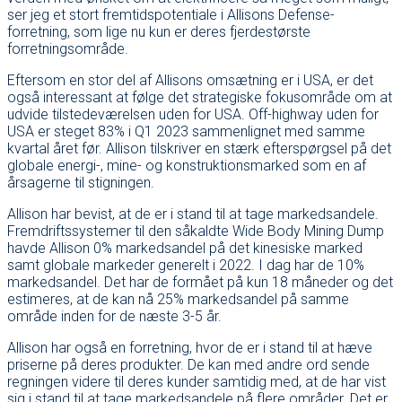
ser jeg et stort fremtidspotentiale i Allisons Defense-
forretning, som lige nu kun er deres fjerdestørste
forretningsområde.
Eftersom en stor del af Allisons omsætning er i USA, er det
også interessant at følge det strategiske fokusområde om at
udvide tilstedeværelsen uden for USA. Off-highway uden for
USA er steget 83% i Q1 2023 sammenlignet med samme
kvartal året før. Allison tilskriver en stærk efterspørgsel på det
globale energi-, mine- og konstruktionsmarked som en af
årsagerne til stigningen.
Allison har bevist, at de er i stand til at tage markedsandele.
Fremdriftssystemer til den såkaldte Wide Body Mining Dump
havde Allison 0% markedsandel på det kinesiske marked
samt globale markeder generelt i 2022. I dag har de 10%
markedsandel. Det har de formået på kun 18 måneder og det
estimeres, at de kan nå 25% markedsandel på samme
område inden for de næste 3-5 år.
Allison har også en forretning, hvor de er i stand til at hæve
priserne på deres produkter. De kan med andre ord sende
regningen videre til deres kunder samtidig med, at de har vist
sig i stand til at tage markedsandele på flere områder. Det er