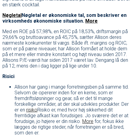
en stærk cocktail.
Nøgletal
Nøgletal er økonomiske tal, som beskriver en
virksomheds økonomiske situation.
More
Med en ROE på 57,98%, en ROIC på 18,53%, driftsmargin på
29,66% og bruttoavance på 45,75%, sætter Allison deres
nærmeste konkurrenter til vægs. Både ift. margins og ROIC,
som er på pæne niveauer, har Allison formået at holde dem
på et mere eller mindre konstant og højt niveau siden 2017.
Allisons P/E-værdi har siden 2017 været lav. Dengang lå den
på 12, mens den i dag ligger på lige under 10.
Risici
Allison har gang i mange forretningsben på samme tid.
Selvom de opererer inden for en kerne, som er
fremdriftsløsninger og gear, så er det til mange
forskellige områder, at der skal udvikles produkter. Der
er en
risiko
Risiko er, med hvor høj sikkerhed dit
fremtidige afkast kan forudsiges. Jo sværere det er at
forudsige, jo højere er din risiko.
More
for, fokus ikke
lægges de rigtige steder, når forretningen er så bred,
som den er.