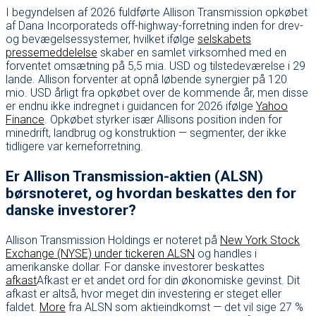
I begyndelsen af 2026 fuldførte Allison Transmission opkøbet
af Dana Incorporateds off-highway-forretning inden for drev-
og bevægelsessystemer, hvilket ifølge
selskabets
pressemeddelelse
skaber en samlet virksomhed med en
forventet omsætning på 5,5 mia. USD og tilstedeværelse i 29
lande. Allison forventer at opnå løbende synergier på 120
mio. USD årligt fra opkøbet over de kommende år, men disse
er endnu ikke indregnet i guidancen for 2026 ifølge
Yahoo
Finance
. Opkøbet styrker især Allisons position inden for
minedrift, landbrug og konstruktion — segmenter, der ikke
tidligere var kerneforretning.
Er Allison Transmission-aktien (ALSN)
børsnoteret, og hvordan beskattes den for
danske investorer?
Allison Transmission Holdings er noteret på
New York Stock
Exchange (NYSE) under tickeren ALSN
og handles i
amerikanske dollar. For danske investorer beskattes
afkast
Afkast er et andet ord for din økonomiske gevinst. Dit
afkast er altså, hvor meget din investering er steget eller
faldet.
More
fra ALSN som aktieindkomst — det vil sige 27 %