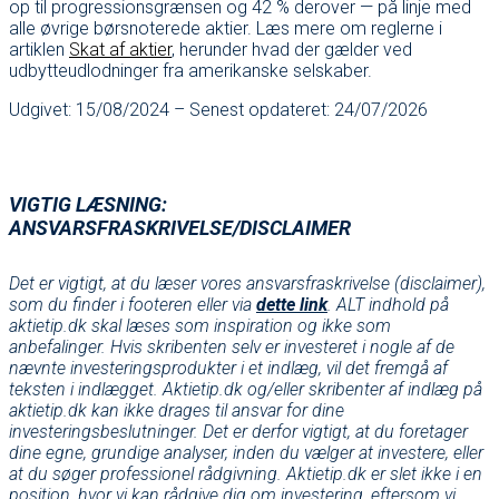
op til progressionsgrænsen og 42 % derover — på linje med
alle øvrige børsnoterede aktier. Læs mere om reglerne i
artiklen
Skat af aktier
, herunder hvad der gælder ved
udbytteudlodninger fra amerikanske selskaber.
Udgivet: 15/08/2024 – Senest opdateret: 24/07/2026
VIGTIG LÆSNING:
ANSVARSFRASKRIVELSE/DISCLAIMER
Det er vigtigt, at du læser vores ansvarsfraskrivelse (disclaimer),
som du finder i footeren eller via
dette link
. ALT indhold på
aktietip.dk skal læses som inspiration og ikke som
anbefalinger. Hvis skribenten selv er investeret i nogle af de
nævnte investeringsprodukter i et indlæg, vil det fremgå af
teksten i indlægget. Aktietip.dk og/eller skribenter af indlæg på
aktietip.dk kan ikke drages til ansvar for dine
investeringsbeslutninger. Det er derfor vigtigt, at du foretager
dine egne, grundige analyser, inden du vælger at investere, eller
at du søger professionel rådgivning. Aktietip.dk er slet ikke i en
position, hvor vi kan rådgive dig om investering, eftersom vi