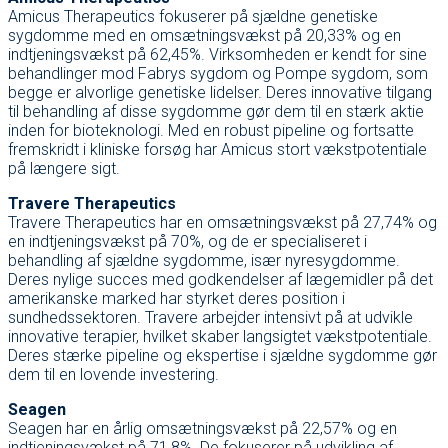
Amicus Therapeutics fokuserer på sjældne genetiske
sygdomme med en omsætningsvækst på 20,33% og en
indtjeningsvækst på 62,45%. Virksomheden er kendt for sine
behandlinger mod Fabrys sygdom og Pompe sygdom, som
begge er alvorlige genetiske lidelser. Deres innovative tilgang
til behandling af disse sygdomme gør dem til en stærk aktie
inden for bioteknologi. Med en robust pipeline og fortsatte
fremskridt i kliniske forsøg har Amicus stort vækstpotentiale
på længere sigt.
Travere Therapeutics
Travere Therapeutics har en omsætningsvækst på 27,74% og
en indtjeningsvækst på 70%, og de er specialiseret i
behandling af sjældne sygdomme, især nyresygdomme.
Deres nylige succes med godkendelser af lægemidler på det
amerikanske marked har styrket deres position i
sundhedssektoren. Travere arbejder intensivt på at udvikle
innovative terapier, hvilket skaber langsigtet vækstpotentiale.
Deres stærke pipeline og ekspertise i sjældne sygdomme gør
dem til en lovende investering.
Seagen
Seagen har en årlig omsætningsvækst på 22,57% og en
indtjeningsvækst på 71,8%. De fokuserer på udvikling af