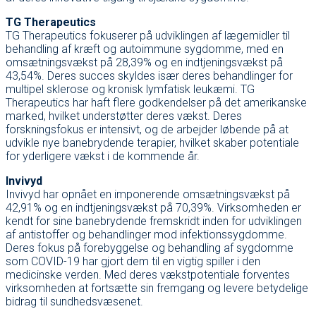
TG Therapeutics
TG Therapeutics fokuserer på udviklingen af lægemidler til
behandling af kræft og autoimmune sygdomme, med en
omsætningsvækst på 28,39% og en indtjeningsvækst på
43,54%. Deres succes skyldes især deres behandlinger for
multipel sklerose og kronisk lymfatisk leukæmi. TG
Therapeutics har haft flere godkendelser på det amerikanske
marked, hvilket understøtter deres vækst. Deres
forskningsfokus er intensivt, og de arbejder løbende på at
udvikle nye banebrydende terapier, hvilket skaber potentiale
for yderligere vækst i de kommende år.
Invivyd
Invivyd har opnået en imponerende omsætningsvækst på
42,91% og en indtjeningsvækst på 70,39%. Virksomheden er
kendt for sine banebrydende fremskridt inden for udviklingen
af antistoffer og behandlinger mod infektionssygdomme.
Deres fokus på forebyggelse og behandling af sygdomme
som COVID-19 har gjort dem til en vigtig spiller i den
medicinske verden. Med deres vækstpotentiale forventes
virksomheden at fortsætte sin fremgang og levere betydelige
bidrag til sundhedsvæsenet.