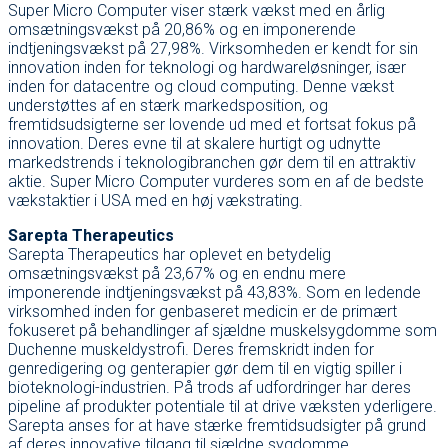
Super Micro Computer viser stærk vækst med en årlig
omsætningsvækst på 20,86% og en imponerende
indtjeningsvækst på 27,98%. Virksomheden er kendt for sin
innovation inden for teknologi og hardwareløsninger, især
inden for datacentre og cloud computing. Denne vækst
understøttes af en stærk markedsposition, og
fremtidsudsigterne ser lovende ud med et fortsat fokus på
innovation. Deres evne til at skalere hurtigt og udnytte
markedstrends i teknologibranchen gør dem til en attraktiv
aktie. Super Micro Computer vurderes som en af de bedste
vækstaktier i USA med en høj vækstrating.
Sarepta Therapeutics
Sarepta Therapeutics har oplevet en betydelig
omsætningsvækst på 23,67% og en endnu mere
imponerende indtjeningsvækst på 43,83%. Som en ledende
virksomhed inden for genbaseret medicin er de primært
fokuseret på behandlinger af sjældne muskelsygdomme som
Duchenne muskeldystrofi. Deres fremskridt inden for
genredigering og genterapier gør dem til en vigtig spiller i
bioteknologi-industrien. På trods af udfordringer har deres
pipeline af produkter potentiale til at drive væksten yderligere.
Sarepta anses for at have stærke fremtidsudsigter på grund
af deres innovative tilgang til sjældne sygdomme.