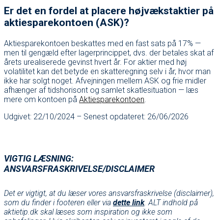
Er det en fordel at placere højvækstaktier på
aktiesparekontoen (ASK)?
Aktiesparekontoen beskattes med en fast sats på 17% —
men til gengæld efter lagerprincippet, dvs. der betales skat af
årets urealiserede gevinst hvert år. For aktier med høj
volatilitet kan det betyde en skatteregning selv i år, hvor man
ikke har solgt noget. Afvejningen mellem ASK og frie midler
afhænger af tidshorisont og samlet skatlesituation — læs
mere om kontoen på
Aktiesparekontoen
.
Udgivet: 22/10/2024 – Senest opdateret: 26/06/2026
VIGTIG LÆSNING:
ANSVARSFRASKRIVELSE/DISCLAIMER
Det er vigtigt, at du læser vores ansvarsfraskrivelse (disclaimer),
som du finder i footeren eller via
dette link
. ALT indhold på
aktietip.dk skal læses som inspiration og ikke som