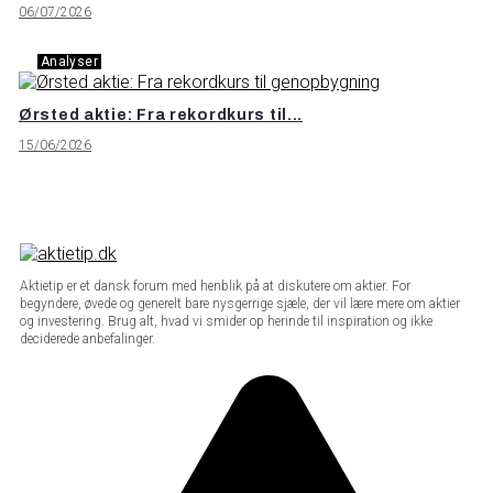
06/07/2026
Analyser
Ørsted aktie: Fra rekordkurs til...
15/06/2026
Aktietip er et dansk forum med henblik på at diskutere om aktier. For
begyndere, øvede og generelt bare nysgerrige sjæle, der vil lære mere om aktier
og investering. Brug alt, hvad vi smider op herinde til inspiration og ikke
deciderede anbefalinger.