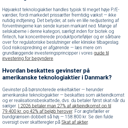
Højvækst teknologiaktier handles typisk til meget høje P/E-
værdier, fordi markedet prissætter fremtidig vækst — ikke
nutidig indtjening. Det betyder, at selv en lille nedjustering af
forventningerne kan sende kursen markant ned. Mange af
selskaberne i denne kategori, særligt inden for biotek og
fintech, har koncentrerede produktporteføljer og er sårbare
over for regulatoriske beslutninger eller kliniske tilbageslag.
God risikospredning er afgørende — læs mere om
grundlæggende investeringsprincipper i vores
guide til
investering for begyndere
.
Hvordan beskattes gevinster på
amerikanske teknologiaktier i Danmark?
Gevinster på børsnoterede enkeltaktier — herunder
amerikanske teknologiaktier — beskattes som aktieindkomst
og er realisationsbeskattede, dvs. du betaler først skat når du
sælger.
I 2026 betaler man 27% af aktieindkomst op til
79.400 kr. og 42% af beløb herover
. For ægtefæller er
bundgrænsen dobbelt så høj — 158.800 kr. Se den fulde
oversigt over skatteregler på
Skat af aktier
.