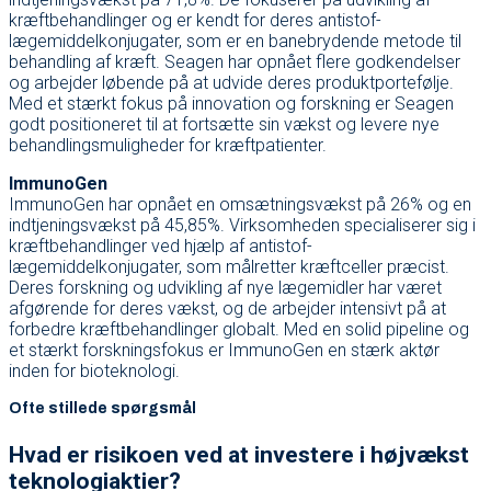
kræftbehandlinger og er kendt for deres antistof-
lægemiddelkonjugater, som er en banebrydende metode til
behandling af kræft. Seagen har opnået flere godkendelser
og arbejder løbende på at udvide deres produktportefølje.
Med et stærkt fokus på innovation og forskning er Seagen
godt positioneret til at fortsætte sin vækst og levere nye
behandlingsmuligheder for kræftpatienter.
ImmunoGen
ImmunoGen har opnået en omsætningsvækst på 26% og en
indtjeningsvækst på 45,85%. Virksomheden specialiserer sig i
kræftbehandlinger ved hjælp af antistof-
lægemiddelkonjugater, som målretter kræftceller præcist.
Deres forskning og udvikling af nye lægemidler har været
afgørende for deres vækst, og de arbejder intensivt på at
forbedre kræftbehandlinger globalt. Med en solid pipeline og
et stærkt forskningsfokus er ImmunoGen en stærk aktør
inden for bioteknologi.
Ofte stillede spørgsmål
Hvad er risikoen ved at investere i højvækst
teknologiaktier?