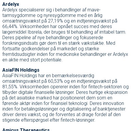
Ardelyx
Ardelyx specialiserer sig i behandlinger af mave-
tarmsygdomme og nyresygdomme med en årlig
omsætningsvækst på 27,19% og en indtjeningsvækst på
66,44%. Virksomheden har opnået succes med deres
lægemiddel Ibsrela, der bruges til behandling af irritabel tarm.
Deres pipeline af nye behandlinger og fokuserede
forskningsindsats gør dem til en stærk vækstaktie. Med
fortsatte godkendelser på markedet og stærke
fremtidsudsigter inden for medicinske behandlinger er Ardelyx
en aktie med stort potentiale.
AsiaFIN Holdings
AsiaFIN Holdings har en bemærkelsesværdig
omsætningsvækst på 60,53% og en indtjeningsvækst på
81,55%. Virksomheden opererer inden for fintech-sektoren og
tilbyder digitale finansielle løsninger. Deres hurtige ekspansion
på det asiatiske marked har positioneret dem som en
førende aktør inden for finansiel teknologi. Deres innovation
inden for betalingsløsninger og digitalisering af banktjenester
driver deres vækst, og de forventes at drage fordel af den
stigende efterspørgsel efter fintech-løsninger.
Amicus Therapeutics