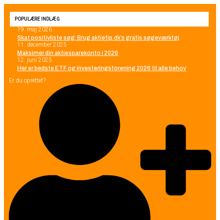
POPULÆRE INDLÆG
19. maj 2026
Skat positivliste søg: Brug aktietip.dk’s gratis søgeværktøj
11. december 2025
Maksimer din aktiesparekonto i 2026
12. juni 2025
Her er bedste ETF og investeringsforening 2026 til alle behov
Er du oprettet?
SØG PÅ HJEMMESIDEN