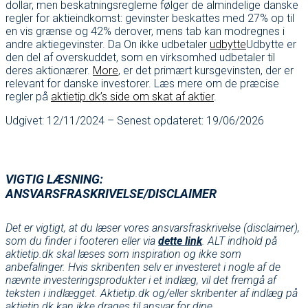
dollar, men beskatningsreglerne følger de almindelige danske
regler for aktieindkomst: gevinster beskattes med 27% op til
en vis grænse og 42% derover, mens tab kan modregnes i
andre aktiegevinster. Da On ikke udbetaler
udbytte
Udbytte er
den del af overskuddet, som en virksomhed udbetaler til
deres aktionærer.
More
, er det primært kursgevinsten, der er
relevant for danske investorer. Læs mere om de præcise
regler på
aktietip.dk’s side om skat af aktier
.
Udgivet: 12/11/2024 – Senest opdateret: 19/06/2026
VIGTIG LÆSNING:
ANSVARSFRASKRIVELSE/DISCLAIMER
Det er vigtigt, at du læser vores ansvarsfraskrivelse (disclaimer),
som du finder i footeren eller via
dette link
. ALT indhold på
aktietip.dk skal læses som inspiration og ikke som
anbefalinger. Hvis skribenten selv er investeret i nogle af de
nævnte investeringsprodukter i et indlæg, vil det fremgå af
teksten i indlægget. Aktietip.dk og/eller skribenter af indlæg på
aktietip.dk kan ikke drages til ansvar for dine