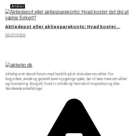
Artikler
Aktiedepot eller aktiesparekonto: Hvad koster...
06/07/2026
Aktietip er et dansk forum med henblik på at diskutere om aktier. For
begyndere, øvede og generelt bare nysgerrige sjæle, der vil lære mere om aktier
og investering. Brug alt, hvad vi smider op herinde til inspiration og ikke
deciderede anbefalinger.