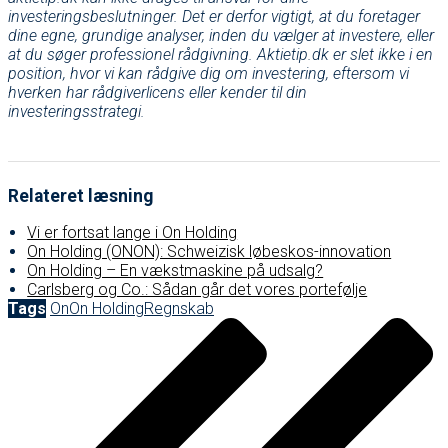
investeringsbeslutninger. Det er derfor vigtigt, at du foretager
dine egne, grundige analyser, inden du vælger at investere, eller
at du søger professionel rådgivning. Aktietip.dk er slet ikke i en
position, hvor vi kan rådgive dig om investering, eftersom vi
hverken har rådgiverlicens eller kender til din
investeringsstrategi.
Relateret læsning
Vi er fortsat lange i On Holding
On Holding (ONON): Schweizisk løbeskos-innovation
On Holding – En vækstmaskine på udsalg?
Carlsberg og Co.: Sådan går det vores portefølje
Tags
On
On Holding
Regnskab
Post
navigation