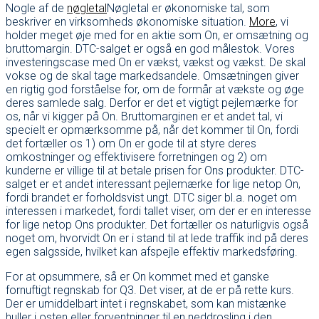
Nogle af de
nøgletal
Nøgletal er økonomiske tal, som
beskriver en virksomheds økonomiske situation.
More
, vi
holder meget øje med for en aktie som On, er omsætning og
bruttomargin. DTC-salget er også en god målestok. Vores
investeringscase med On er vækst, vækst og vækst. De skal
vokse og de skal tage markedsandele. Omsætningen giver
en rigtig god forståelse for, om de formår at vækste og øge
deres samlede salg. Derfor er det et vigtigt pejlemærke for
os, når vi kigger på On. Bruttomarginen er et andet tal, vi
specielt er opmærksomme på, når det kommer til On, fordi
det fortæller os 1) om On er gode til at styre deres
omkostninger og effektivisere forretningen og 2) om
kunderne er villige til at betale prisen for Ons produkter. DTC-
salget er et andet interessant pejlemærke for lige netop On,
fordi brandet er forholdsvist ungt. DTC siger bl.a. noget om
interessen i markedet, fordi tallet viser, om der er en interesse
for lige netop Ons produkter. Det fortæller os naturligvis også
noget om, hvorvidt On er i stand til at lede traffik ind på deres
egen salgsside, hvilket kan afspejle effektiv markedsføring.
For at opsummere, så er On kommet med et ganske
fornuftigt regnskab for Q3. Det viser, at de er på rette kurs.
Der er umiddelbart intet i regnskabet, som kan mistænke
huller i osten eller forventninger til en neddrosling i den