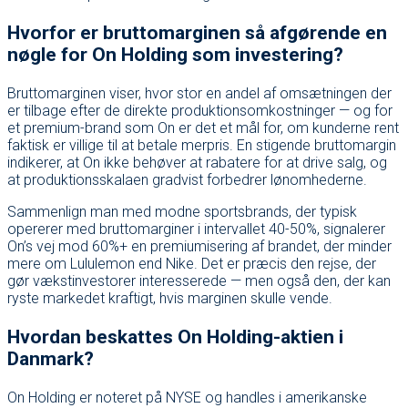
Hvorfor er bruttomarginen så afgørende en
nøgle for On Holding som investering?
Bruttomarginen viser, hvor stor en andel af omsætningen der
er tilbage efter de direkte produktionsomkostninger — og for
et premium-brand som On er det et mål for, om kunderne rent
faktisk er villige til at betale merpris. En stigende bruttomargin
indikerer, at On ikke behøver at rabatere for at drive salg, og
at produktionsskalaen gradvist forbedrer lønomhederne.
Sammenlign man med modne sportsbrands, der typisk
opererer med bruttomarginer i intervallet 40-50%, signalerer
On’s vej mod 60%+ en premiumisering af brandet, der minder
mere om Lululemon end Nike. Det er præcis den rejse, der
gør vækstinvestorer interesserede — men også den, der kan
ryste markedet kraftigt, hvis marginen skulle vende.
Hvordan beskattes On Holding-aktien i
Danmark?
On Holding er noteret på NYSE og handles i amerikanske