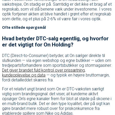
vækstrejse, On stadig er på. Samtidig er det ikke et brag af et
regnskab, som vil slå benene væk under investorerne. I vores
optik fortjener aktien at blive handlet i grønt efter et regnskab
som dette, og et plus på 2-6% vil være fair i vores optik.
Ofte stillede spørgsmål
Hvad betyder DTC-salg egentlig, og hvorfor
er det vigtigt for On Holding?
DTC (Direct-to-Consumer) betyder, at On sælger direkte til
slutkunden — via egen webshop og egne butikker — uden om
tredjepartsforhandlere som sportsbutikker og stormagasiner.
Det giver brandet fuld kontrol over prissætning,
kundeoplevelse og data
— og typisk en højere bruttomargin,
fordi detailleddet skæres fra.
For et relativt ungt brand som On er DTC-væksten særligt
vigtig som brandingsignal: det viser, at kunderne aktivt
opsøger On’s egne kanaler frem for blot at støde på skoene i
en multi-brand butik. Det er den type loyalitet, der på sigt kan
gøre brandet mere robust over for priskonkurrence fra
etablerede spillere som Nike og Adidas.