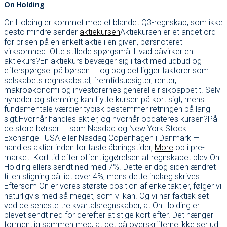
On Holding
On Holding er kommet med et blandet Q3-regnskab, som ikke
desto mindre sender
aktiekursen
Aktiekursen er et andet ord
for prisen på en enkelt aktie i en given, børsnoteret
virksomhed. Ofte stillede spørgsmål Hvad påvirker en
aktiekurs?En aktiekurs bevæger sig i takt med udbud og
efterspørgsel på børsen — og bag det ligger faktorer som
selskabets regnskabstal, fremtidsudsigter, renter,
makroøkonomi og investorernes generelle risikoappetit. Selv
nyheder og stemning kan flytte kursen på kort sigt, mens
fundamentale værdier typisk bestemmer retningen på lang
sigt.Hvornår handles aktier, og hvornår opdateres kursen?På
de store børser — som Nasdaq og New York Stock
Exchange i USA eller Nasdaq Copenhagen i Danmark —
handles aktier inden for faste åbningstider,
More
op i pre-
market. Kort tid efter offentliggørelsen af regnskabet blev On
Holding ellers sendt ned med 7%. Dette er dog siden ændret
til en stigning på lidt over 4%, mens dette indlæg skrives.
Eftersom On er vores største position af enkeltaktier, følger vi
naturligvis med så meget, som vi kan. Og vi har faktisk set
ved de seneste tre kvartalsregnskaber, at On Holding er
blevet sendt ned for derefter at stige kort efter. Det hænger
formentlig sammen med, at det på overskrifterne ikke ser ud