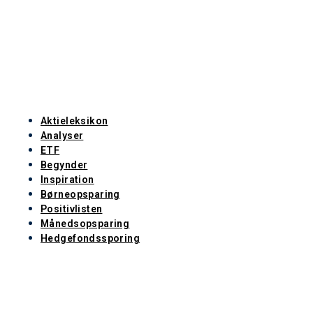
Aktieleksikon
Analyser
ETF
Begynder
Inspiration
Børneopsparing
Positivlisten
Månedsopsparing
Hedgefondssporing