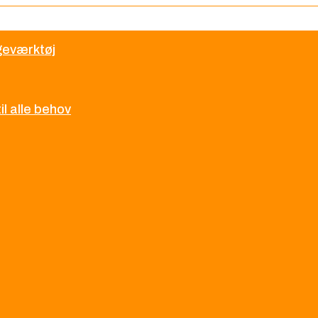
øgeværktøj
l alle behov