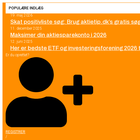
POPULÆRE INDLÆG
19. maj 2026
Skat positivliste søg: Brug aktietip.dk’s gratis s
11. december 2025
Maksimer din aktiesparekonto i 2026
12. juni 2025
Her er bedste ETF og investeringsforening 2026 ti
Er du oprettet?
REGISTRER
/