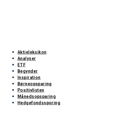
Aktieleksikon
Analyser
ETF
Begynder
Inspiration
Børneopsparing
Positivlisten
Månedsopsparing
Hedgefondssporing