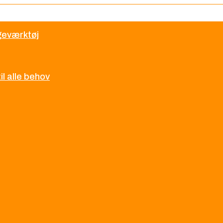
øgeværktøj
l alle behov