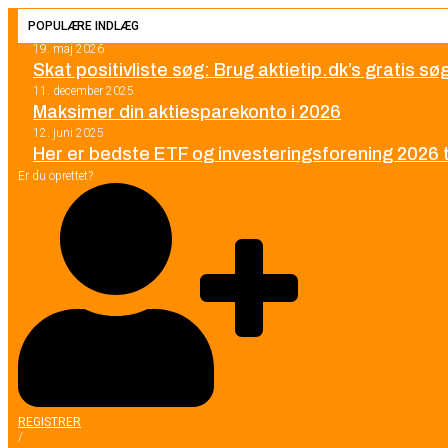
POPULÆRE INDLÆG
19. maj 2026
Skat positivliste søg: Brug aktietip.dk’s gratis s
11. december 2025
Maksimer din aktiesparekonto i 2026
12. juni 2025
Her er bedste ETF og investeringsforening 2026 ti
Er du oprettet?
REGISTRER
/