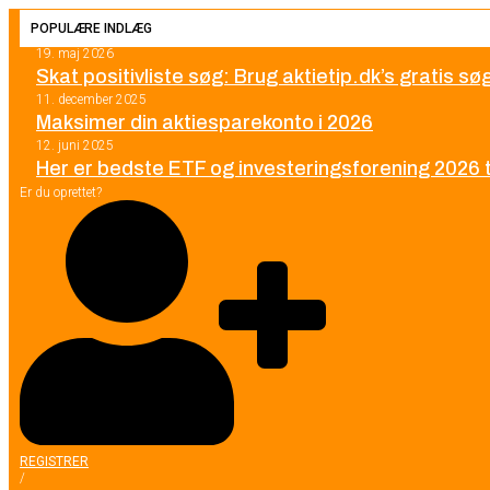
POPULÆRE INDLÆG
19. maj 2026
Skat positivliste søg: Brug aktietip.dk’s gratis s
11. december 2025
Maksimer din aktiesparekonto i 2026
12. juni 2025
Her er bedste ETF og investeringsforening 2026 ti
Er du oprettet?
REGISTRER
/