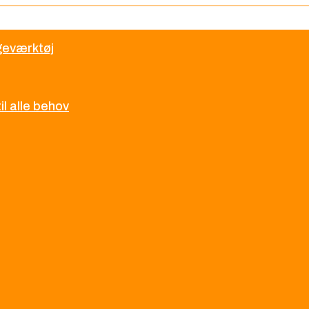
øgeværktøj
l alle behov