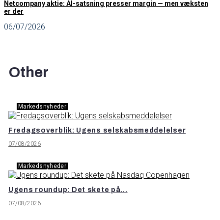
Netcompany aktie: AI-satsning presser margin — men væksten
er der
06/07/2026
Other
Markedsnyheder
Fredagsoverblik: Ugens selskabsmeddelelser
07/08/2026
Markedsnyheder
Ugens roundup: Det skete på...
07/08/2026