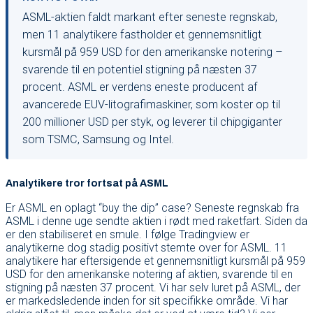
ASML-aktien faldt markant efter seneste regnskab,
men 11 analytikere fastholder et gennemsnitligt
kursmål på 959 USD for den amerikanske notering –
svarende til en potentiel stigning på næsten 37
procent. ASML er verdens eneste producent af
avancerede EUV-litografimaskiner, som koster op til
200 millioner USD per styk, og leverer til chipgiganter
som TSMC, Samsung og Intel.
Analytikere tror fortsat på ASML
Er ASML en oplagt “buy the dip” case? Seneste regnskab fra
ASML i denne uge sendte aktien i rødt med raketfart. Siden da
er den stabiliseret en smule. I følge Tradingview er
analytikerne dog stadig positivt stemte over for ASML. 11
analytikere har eftersigende et gennemsnitligt kursmål på 959
USD for den amerikanske notering af aktien, svarende til en
stigning på næsten 37 procent. Vi har selv luret på ASML, der
er markedsledende inden for sit specifikke område. Vi har