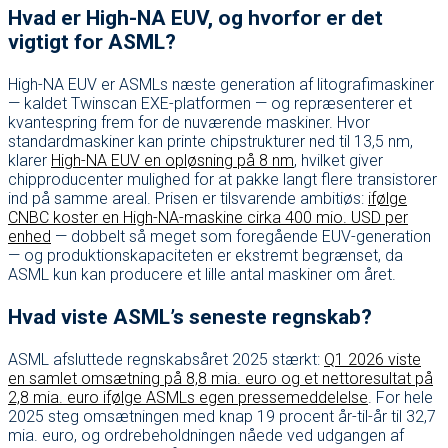
Hvad er High-NA EUV, og hvorfor er det
vigtigt for ASML?
High-NA EUV er ASMLs næste generation af litografimaskiner
— kaldet Twinscan EXE-platformen — og repræsenterer et
kvantespring frem for de nuværende maskiner. Hvor
standardmaskiner kan printe chipstrukturer ned til 13,5 nm,
klarer
High-NA EUV en opløsning på 8 nm
, hvilket giver
chipproducenter mulighed for at pakke langt flere transistorer
ind på samme areal. Prisen er tilsvarende ambitiøs:
ifølge
CNBC koster en High-NA-maskine cirka 400 mio. USD per
enhed
— dobbelt så meget som foregående EUV-generation
— og produktionskapaciteten er ekstremt begrænset, da
ASML kun kan producere et lille antal maskiner om året.
Hvad viste ASML’s seneste regnskab?
ASML afsluttede regnskabsåret 2025 stærkt:
Q1 2026 viste
en samlet omsætning på 8,8 mia. euro og et nettoresultat på
2,8 mia. euro ifølge ASMLs egen pressemeddelelse
. For hele
2025 steg omsætningen med knap 19 procent år-til-år til 32,7
mia. euro, og ordrebeholdningen nåede ved udgangen af