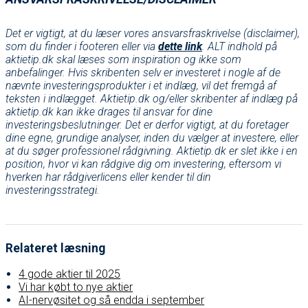
Det er vigtigt, at du læser vores ansvarsfraskrivelse (disclaimer),
som du finder i footeren eller via
dette link
. ALT indhold på
aktietip.dk skal læses som inspiration og ikke som
anbefalinger. Hvis skribenten selv er investeret i nogle af de
nævnte investeringsprodukter i et indlæg, vil det fremgå af
teksten i indlægget. Aktietip.dk og/eller skribenter af indlæg på
aktietip.dk kan ikke drages til ansvar for dine
investeringsbeslutninger. Det er derfor vigtigt, at du foretager
dine egne, grundige analyser, inden du vælger at investere, eller
at du søger professionel rådgivning. Aktietip.dk er slet ikke i en
position, hvor vi kan rådgive dig om investering, eftersom vi
hverken har rådgiverlicens eller kender til din
investeringsstrategi.
Relateret læsning
4 gode aktier til 2025
Vi har købt to nye aktier
AI-nervøsitet og så endda i september