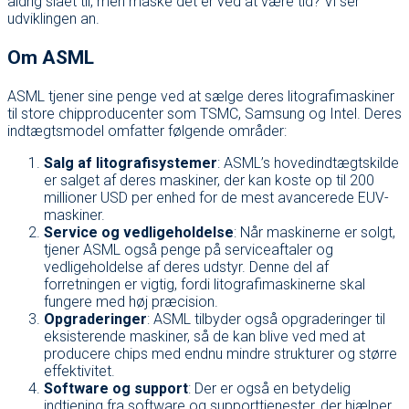
aldrig slået til, men måske det er ved at være tid? Vi ser
udviklingen an.
Om ASML
ASML tjener sine penge ved at sælge deres litografimaskiner
til store chipproducenter som TSMC, Samsung og Intel. Deres
indtægtsmodel omfatter følgende områder:
Salg af litografisystemer
: ASML’s hovedindtægtskilde
er salget af deres maskiner, der kan koste op til 200
millioner USD per enhed for de mest avancerede EUV-
maskiner.
Service og vedligeholdelse
: Når maskinerne er solgt,
tjener ASML også penge på serviceaftaler og
vedligeholdelse af deres udstyr. Denne del af
forretningen er vigtig, fordi litografimaskinerne skal
fungere med høj præcision.
Opgraderinger
: ASML tilbyder også opgraderinger til
eksisterende maskiner, så de kan blive ved med at
producere chips med endnu mindre strukturer og større
effektivitet.
Software og support
: Der er også en betydelig
indtjening fra software og supporttjenester, der hjælper