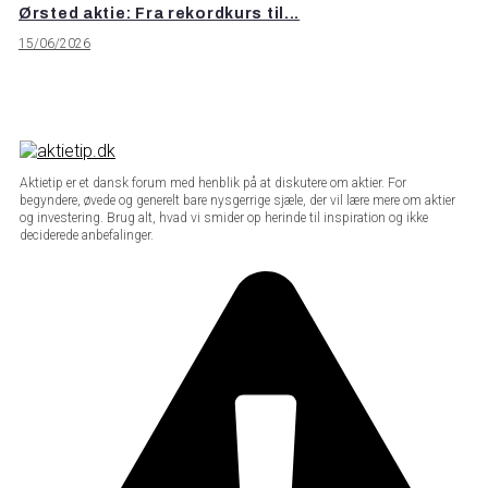
Ørsted aktie: Fra rekordkurs til...
15/06/2026
Aktietip er et dansk forum med henblik på at diskutere om aktier. For
begyndere, øvede og generelt bare nysgerrige sjæle, der vil lære mere om aktier
og investering. Brug alt, hvad vi smider op herinde til inspiration og ikke
deciderede anbefalinger.