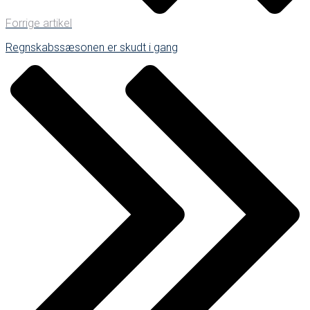
Forrige artikel
Regnskabssæsonen er skudt i gang