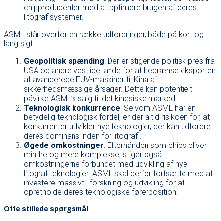
chipproducenter med at optimere brugen af deres
litografisystemer.
ASML står overfor en række udfordringer, både på kort og
lang sigt:
Geopolitisk spænding
: Der er stigende politisk pres fra
USA og andre vestlige lande for at begrænse eksporten
af avancerede EUV-maskiner til Kina af
sikkerhedsmæssige årsager. Dette kan potentielt
påvirke ASML’s salg til det kinesiske marked.
Teknologisk konkurrence
: Selvom ASML har en
betydelig teknologisk fordel, er der altid risikoen for, at
konkurrenter udvikler nye teknologier, der kan udfordre
deres dominans inden for litografi.
Øgede omkostninger
: Efterhånden som chips bliver
mindre og mere komplekse, stiger også
omkostningerne forbundet med udvikling af nye
litografiteknologier. ASML skal derfor fortsætte med at
investere massivt i forskning og udvikling for at
opretholde deres teknologiske førerposition.
Ofte stillede spørgsmål