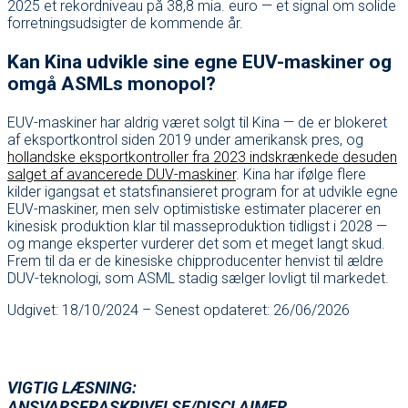
2025 et rekordniveau på 38,8 mia. euro — et signal om solide
forretningsudsigter de kommende år.
Kan Kina udvikle sine egne EUV-maskiner og
omgå ASMLs monopol?
EUV-maskiner har aldrig været solgt til Kina — de er blokeret
af eksportkontrol siden 2019 under amerikansk pres, og
hollandske eksportkontroller fra 2023 indskrænkede desuden
salget af avancerede DUV-maskiner
. Kina har ifølge flere
kilder igangsat et statsfinansieret program for at udvikle egne
EUV-maskiner, men selv optimistiske estimater placerer en
kinesisk produktion klar til masseproduktion tidligst i 2028 —
og mange eksperter vurderer det som et meget langt skud.
Frem til da er de kinesiske chipproducenter henvist til ældre
DUV-teknologi, som ASML stadig sælger lovligt til markedet.
Udgivet: 18/10/2024 – Senest opdateret: 26/06/2026
VIGTIG LÆSNING:
ANSVARSFRASKRIVELSE/DISCLAIMER