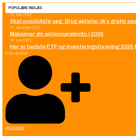
POPULÆRE INDLÆG
19. maj 2026
Skat positivliste søg: Brug aktietip.dk’s gratis s
11. december 2025
Maksimer din aktiesparekonto i 2026
12. juni 2025
Her er bedste ETF og investeringsforening 2026 ti
Er du oprettet?
REGISTRER
/