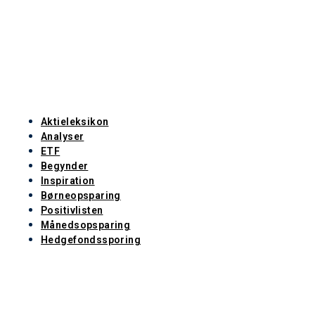
Aktieleksikon
Analyser
ETF
Begynder
Inspiration
Børneopsparing
Positivlisten
Månedsopsparing
Hedgefondssporing