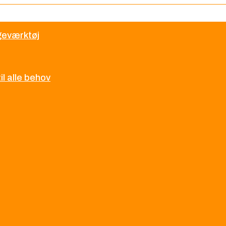
øgeværktøj
l alle behov