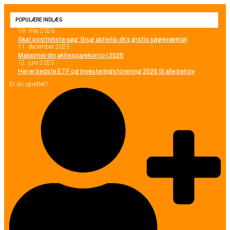
POPULÆRE INDLÆG
19. maj 2026
Skat positivliste søg: Brug aktietip.dk’s gratis søgeværktøj
11. december 2025
Maksimer din aktiesparekonto i 2026
12. juni 2025
Her er bedste ETF og investeringsforening 2026 til alle behov
Er du oprettet?
SØG PÅ HJEMMESIDEN