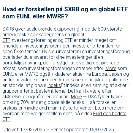
Hvad er forskellen på SXR8 og en global ETF
som EUNL eller MWRE?
SXR8 giver udelukkende eksponering mod de 500 største
amerikanske selskaber, mens en global
ETF
Investeringsforeninger og ETF’er minder meget om
hinanden. Investeringsforeninger investerer ofte inden for
specifikke temaer. Hvis du investerer i en investeringsforening,
overlader du ansvaret for dine investeringer til en
porteføljeansvarlig, der forsøger at give dig det ønskede
afkast, som investeringsforeningen stræber efter.
More
som
EUNL eller MWRE også inkluderer aktier fra Europa, Japan og
andre udviklede markeder. Amerikanerne udgør dog allerede
en stor del af globale
indeks
Et indeks er en samling af aktier i
grupper efter et bestemt tema. Det kan fx være efter
størrelse, geografi eller branche.
More
— USA fylder typisk
omkring 70% af det globale aktieindeks — så forskellen i
praksis er mindre end man måske forventer. Læs mere om,
hvordan man vælger mellem dem, på siden
Find den bedste
ETF
.
Udgivet: 17/03/2025 – Senest opdateret: 16/07/2026