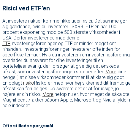
Risici ved ETF’en
At investere i aktier kommer ikke uden risici. Det samme gør
sig gældende, hvis du investerer i SXR8. ETF’en har 100
procent eksponering mod de 500 største virksomheder i
USA. Derfor investerer du med denne
ETF
Investeringsforeninger og ETF’er minder meget om
hinanden. Investeringsforeninger investerer ofte inden for
specifikke temaer. Hvis du investerer i en investeringsforening,
overlader du ansvaret for dine investeringer til en
porteføljeansvarlig, der forsøger at give dig det ønskede
afkast, som investeringsforeningen stræber efter.
More
dine
penge i, at disse virksomheder kommer til at klare sig godt.
En oplagt
risiko
Risiko er, med hvor høj sikkerhed dit fremtidige
afkast kan forudsiges. Jo sværere det er at forudsige, jo
højere er din risiko.
More
netop nu er, hvor meget de såkaldte
Magnificent 7 aktier såsom Apple, Microsoft og Nvidia fylder i
hele indekset.
Ofte stillede spørgsmål