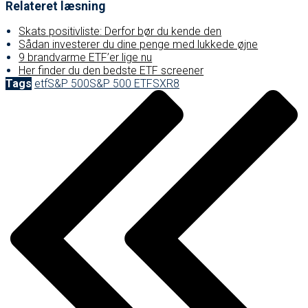
Relateret læsning
Skats positivliste: Derfor bør du kende den
Sådan investerer du dine penge med lukkede øjne
9 brandvarme ETF’er lige nu
Her finder du den bedste ETF screener
Tags
etf
S&P 500
S&P 500 ETF
SXR8
Post
navigation