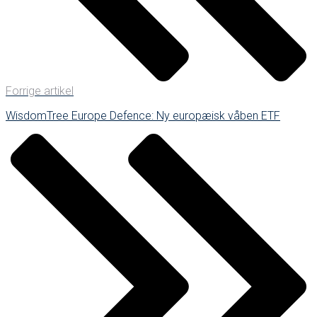
Forrige artikel
WisdomTree Europe Defence: Ny europæisk våben ETF