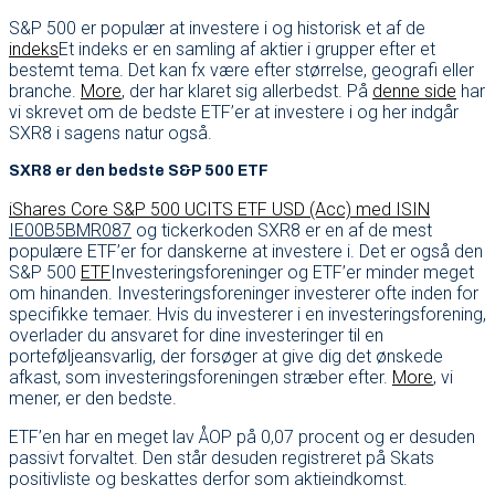
S&P 500 er populær at investere i og historisk et af de
indeks
Et indeks er en samling af aktier i grupper efter et
bestemt tema. Det kan fx være efter størrelse, geografi eller
branche.
More
, der har klaret sig allerbedst. På
denne side
har
vi skrevet om de bedste ETF’er at investere i og her indgår
SXR8 i sagens natur også.
SXR8 er den bedste S&P 500 ETF
iShares Core S&P 500 UCITS ETF USD (Acc) med ISIN
IE00B5BMR087
og tickerkoden SXR8 er en af de mest
populære ETF’er for danskerne at investere i. Det er også den
S&P 500
ETF
Investeringsforeninger og ETF’er minder meget
om hinanden. Investeringsforeninger investerer ofte inden for
specifikke temaer. Hvis du investerer i en investeringsforening,
overlader du ansvaret for dine investeringer til en
porteføljeansvarlig, der forsøger at give dig det ønskede
afkast, som investeringsforeningen stræber efter.
More
, vi
mener, er den bedste.
ETF’en har en meget lav ÅOP på 0,07 procent og er desuden
passivt forvaltet. Den står desuden registreret på Skats
positivliste og beskattes derfor som aktieindkomst.