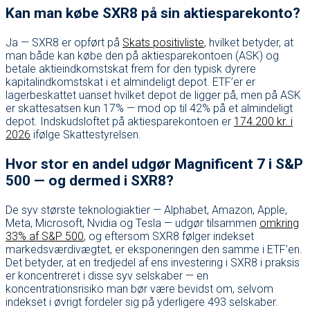
Kan man købe SXR8 på sin aktiesparekonto?
Ja — SXR8 er opført på
Skats positivliste
, hvilket betyder, at
man både kan købe den på aktiesparekontoen (ASK) og
betale aktieindkomstskat frem for den typisk dyrere
kapitalindkomstskat i et almindeligt depot. ETF’er er
lagerbeskattet uanset hvilket depot de ligger på, men på ASK
er skattesatsen kun 17% — mod op til 42% på et almindeligt
depot. Indskudsloftet på aktiesparekontoen er
174.200 kr. i
2026
ifølge Skattestyrelsen.
Hvor stor en andel udgør Magnificent 7 i S&P
500 — og dermed i SXR8?
De syv største teknologiaktier — Alphabet, Amazon, Apple,
Meta, Microsoft, Nvidia og Tesla — udgør tilsammen
omkring
33% af S&P 500
, og eftersom SXR8 følger indekset
markedsværdivægtet, er eksponeringen den samme i ETF’en.
Det betyder, at en tredjedel af ens investering i SXR8 i praksis
er koncentreret i disse syv selskaber — en
koncentrationsrisiko man bør være bevidst om, selvom
indekset i øvrigt fordeler sig på yderligere 493 selskaber.