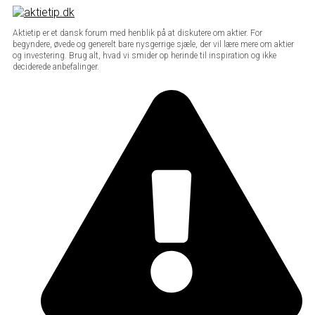
Aktietip er et dansk forum med henblik på at diskutere om aktier. For
begyndere, øvede og generelt bare nysgerrige sjæle, der vil lære mere om aktier
og investering. Brug alt, hvad vi smider op herinde til inspiration og ikke
deciderede anbefalinger.