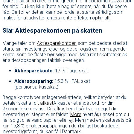
lukketid sidst på året, er muligheden for indbetaling i 2025 tabt
for altid. Du kan ikke “betale bagud” senere, når du får bedre
råd. Derfor er det en kæmpe fordel at starte så tidligt som
muligt for at udnytte renters rente-effekten optimalt.
Slår Aktiesparekontoen på skatten
Mange taler om
Aktiesparekontoen
som det bedste sted at
starte sin investeringsrejse, og det er også en fremragende
konto, som de fleste bør søge mod. Men rent skatteteknisk
er aldersopsparingen faktisk overlegen.
Aktiesparekonto:
17 % i lagerskat.
Aldersopsparing:
15,3 % i PAL-skat
(pensionsafkastskat).
Begge kontotyper er lagerbeskattede, hvilket betyder, at du
betaler skat af dit
afkast
Afkast er et andet ord for din
økonomiske gevinst. Dit afkast er altså, hvor meget din
investering er steget eller faldet.
More
hvert år, uanset om du
har solgt dine værdipapirer eller ej. Men med en skattesats på
kun 15,3 % er aldersopsparingen den billigst beskattede
investeringsform, du kan få i Danmark.