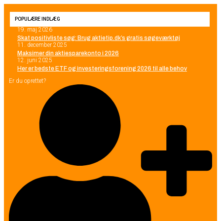
POPULÆRE INDLÆG
19. maj 2026
Skat positivliste søg: Brug aktietip.dk’s gratis søgeværktøj
11. december 2025
Maksimer din aktiesparekonto i 2026
12. juni 2025
Her er bedste ETF og investeringsforening 2026 til alle behov
Er du oprettet?
SØG PÅ HJEMMESIDEN