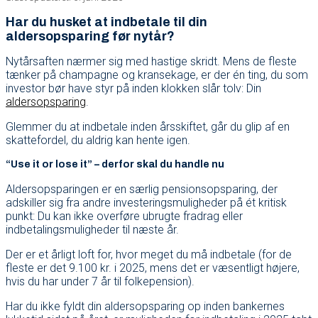
Har du husket at indbetale til din
aldersopsparing før nytår?
Nytårsaften nærmer sig med hastige skridt. Mens de fleste
tænker på champagne og kransekage, er der én ting, du som
investor bør have styr på inden klokken slår tolv: Din
aldersopsparing
.
Glemmer du at indbetale inden årsskiftet, går du glip af en
skattefordel, du aldrig kan hente igen.
“Use it or lose it” – derfor skal du handle nu
Aldersopsparingen er en særlig pensionsopsparing, der
adskiller sig fra andre investeringsmuligheder på ét kritisk
punkt: Du kan ikke overføre ubrugte fradrag eller
indbetalingsmuligheder til næste år.
Der er et årligt loft for, hvor meget du må indbetale (for de
fleste er det 9.100 kr. i 2025, mens det er væsentligt højere,
hvis du har under 7 år til folkepension).
Har du ikke fyldt din aldersopsparing op inden bankernes