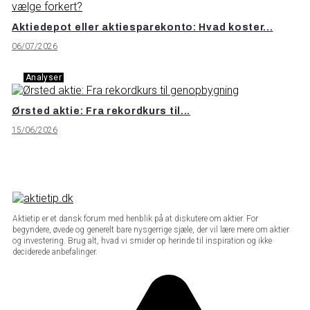
Aktiedepot eller aktiesparekonto: Hvad koster...
06/07/2026
Analyser
Ørsted aktie: Fra rekordkurs til...
15/06/2026
Aktietip er et dansk forum med henblik på at diskutere om aktier. For
begyndere, øvede og generelt bare nysgerrige sjæle, der vil lære mere om aktier
og investering. Brug alt, hvad vi smider op herinde til inspiration og ikke
deciderede anbefalinger.