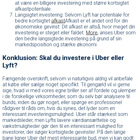
at være en billigere investering med større kortsigtet
afkastpotentiale.
Langsigtet investering: Selvom Lyft har potentiale for
bedre kortsigtet
afkast
Afkast er et andet ord for din
økonomiske gevinst. Dit afkast er altså, hvor meget din
investering er steget eller faldet.
More
, anses Uber som
den bedre langsigtede investering på grund af sin
markedsposition og stærke økonomi.
Konklusion: Skal du investere i Uber eller
Lyft?
Fængende overskrift, selvom vi naturligvis aldrig vil anbefale
at købe eller sælge noget specifikt. Til gengæld vil vi gerne
sige, hvad vi med vores egne briller ser af fordele og ulemper
i de forskellige virksomheder, som du selv bør analysere til
bunds, inden du gør noget, eller spørge en professionel
rådgiver til råds om, hvis du synes, det lyder som en
interessant investeringsmulighed. Uber står stærkest som
markedsleder, men Lyfts lavere værdiansættelse og
vækstmuligheder gør den til en interessant mulighed for
investorer, der søger kortsigtede gevinster. På den lange
bane ligner Uber det mest interessante bud, men vi kan godt