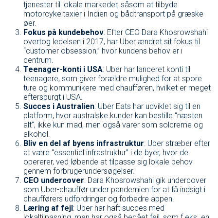
tjenester til lokale markeder, såsom at tilbyde
motorcykeltaxier i Indien og bådtransport på græske
øer.
Fokus på kundebehov
: Efter CEO Dara Khosrowshahi
overtog ledelsen i 2017, har Uber ændret sit fokus til
“customer obsession,” hvor kundens behov er i
centrum.
Teenager-konti i USA
: Uber har lanceret konti til
teenagere, som giver forældre mulighed for at spore
ture og kommunikere med chaufføren, hvilket er meget
efterspurgt i USA.
Succes i Australien
: Uber Eats har udviklet sig til en
platform, hvor australske kunder kan bestille “næsten
alt”, ikke kun mad, men også varer som solcreme og
alkohol.
Bliv en del af byens infrastruktur
: Uber stræber efter
at være “essentiel infrastruktur” i de byer, hvor de
opererer, ved løbende at tilpasse sig lokale behov
gennem forbrugerundersøgelser.
CEO undercover
: Dara Khosrowshahi gik undercover
som Uber-chauffør under pandemien for at få indsigt i
chaufførers udfordringer og forbedre appen.
Læring af fejl
: Uber har haft succes med
lokaltilpasning, men har også begået fejl, som f.eks. en