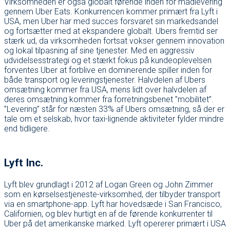
Virksomheden er også globalt førende inden for madlevering
gennem Uber Eats. Konkurrencen kommer primært fra Lyft i
USA, men Uber har med succes forsvaret sin markedsandel
og fortsætter med at ekspandere globalt. Ubers fremtid ser
stærk ud, da virksomheden fortsat vokser gennem innovation
og lokal tilpasning af sine tjenester. Med en aggressiv
udvidelsesstrategi og et stærkt fokus på kundeoplevelsen
forventes Uber at forblive en dominerende spiller inden for
både transport og leveringstjenester. Halvdelen af Ubers
omsætning kommer fra USA, mens lidt over halvdelen af
deres omsætning kommer fra forretningsbenet ”mobilitet”.
”Levering” står for næsten 33% af Ubers omsætning, så der er
tale om et selskab, hvor taxi-lignende aktiviteter fylder mindre
end tidligere.
Lyft Inc.
Lyft blev grundlagt i 2012 af Logan Green og John Zimmer
som en kørselsestjeneste-virksomhed, der tilbyder transport
via en smartphone-app. Lyft har hovedsæde i San Francisco,
Californien, og blev hurtigt en af de førende konkurrenter til
Uber på det amerikanske marked. Lyft opererer primært i USA