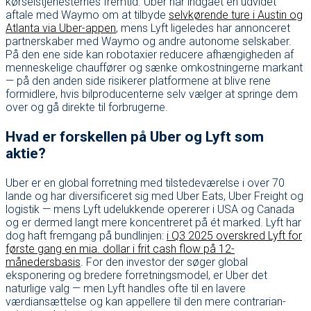
kørselstjenesternes fremtid. Uber har indgået en udvidet
aftale med Waymo om at tilbyde
selvkørende ture i Austin og
Atlanta via Uber-appen
, mens Lyft ligeledes har annonceret
partnerskaber med Waymo og andre autonome selskaber.
På den ene side kan robotaxier reducere afhængigheden af
menneskelige chauffører og sænke omkostningerne markant
— på den anden side risikerer platformene at blive rene
formidlere, hvis bilproducenterne selv vælger at springe dem
over og gå direkte til forbrugerne.
Hvad er forskellen på Uber og Lyft som
aktie?
Uber er en global forretning med tilstedeværelse i over 70
lande og har diversificeret sig med Uber Eats, Uber Freight og
logistik — mens Lyft udelukkende opererer i USA og Canada
og er dermed langt mere koncentreret på ét marked. Lyft har
dog haft fremgang på bundlinjen:
i Q3 2025 overskred Lyft for
første gang en mia. dollar i frit cash flow på 12-
månedersbasis
. For den investor der søger global
eksponering og bredere forretningsmodel, er Uber det
naturlige valg — men Lyft handles ofte til en lavere
værdiansættelse og kan appellere til den mere contrarian-