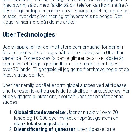
med storm, så du med få klik på din telefon kan komme fra A
til B på lige netop den måde, du vil. Spørgsmålet er, om det er
et sted, hvor det giver mening at investere sine penge. Det
kigger vi nærmere på i denne artikel.
Uber Technologies
Jeg vil spare jer for den helt store gennemgang, for der er i
forvejen skrevet stort og småt om den rejse, som Uber har
været på. Forbes skrev fx
denne glimrende artikel
sidste år,
som giver et meget godt indblik i forretningen, der findes i
over 70 lande. Til gengæld vil jeg gerne fremhæve nogle af de
mest vigtige pointer.
Uber har nemlig opnået enorm global succes ved at tilpasse
sine tjenester lokalt og opfylde forskellige markedsbehov. Her
er de vigtigste punkter om, hvordan Uber har opnået denne
succes:
Global tilstedeværelse
: Uber er nu aktiv i over 70
lande og 10.000 byer, hvilket er opnået gennem en
stærk lokaliseringsstrategi.
Diversificering af tjenester
: Uber tilpasser sine