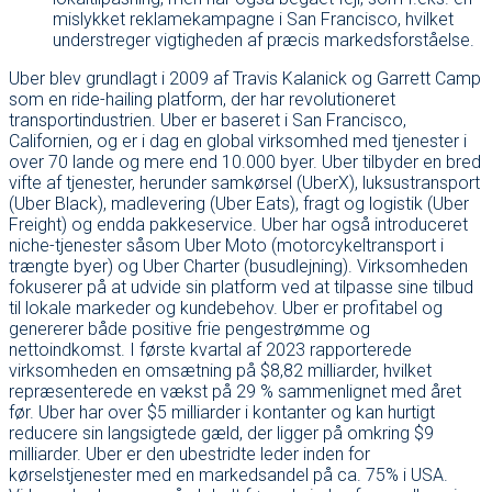
mislykket reklamekampagne i San Francisco, hvilket
understreger vigtigheden af præcis markedsforståelse.
Uber blev grundlagt i 2009 af Travis Kalanick og Garrett Camp
som en ride-hailing platform, der har revolutioneret
transportindustrien. Uber er baseret i San Francisco,
Californien, og er i dag en global virksomhed med tjenester i
over 70 lande og mere end 10.000 byer. Uber tilbyder en bred
vifte af tjenester, herunder samkørsel (UberX), luksustransport
(Uber Black), madlevering (Uber Eats), fragt og logistik (Uber
Freight) og endda pakkeservice. Uber har også introduceret
niche-tjenester såsom Uber Moto (motorcykeltransport i
trængte byer) og Uber Charter (busudlejning). Virksomheden
fokuserer på at udvide sin platform ved at tilpasse sine tilbud
til lokale markeder og kundebehov. Uber er profitabel og
genererer både positive frie pengestrømme og
nettoindkomst. I første kvartal af 2023 rapporterede
virksomheden en omsætning på $8,82 milliarder, hvilket
repræsenterede en vækst på 29 % sammenlignet med året
før. Uber har over $5 milliarder i kontanter og kan hurtigt
reducere sin langsigtede gæld, der ligger på omkring $9
milliarder. Uber er den ubestridte leder inden for
kørselstjenester med en markedsandel på ca. 75% i USA.