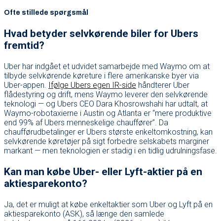
Ofte stillede spørgsmål
Hvad betyder selvkørende biler for Ubers
fremtid?
Uber har indgået et udvidet samarbejde med Waymo om at
tilbyde selvkørende køreture i flere amerikanske byer via
Uber-appen.
Ifølge Ubers egen IR-side
håndterer Uber
flådestyring og drift, mens Waymo leverer den selvkørende
teknologi — og Ubers CEO Dara Khosrowshahi har udtalt, at
Waymo-robotaxierne i Austin og Atlanta er “mere produktive
end 99% af Ubers menneskelige chauffører”. Da
chaufførudbetalinger er Ubers største enkeltomkostning, kan
selvkørende køretøjer på sigt forbedre selskabets marginer
markant — men teknologien er stadig i en tidlig udrulningsfase.
Kan man købe Uber- eller Lyft-aktier på en
aktiesparekonto?
Ja, det er muligt at købe enkeltaktier som Uber og Lyft på en
aktiesparekonto (ASK), så længe den samlede