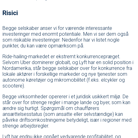
Risici
Begge selskaber anser vi for værende interessante
investeringer med enormt potentiale. Men vi ser dem også
som risikable investeringer. Nedenfor har vi listet nogle
punkter, du kan være opmærksom på.
Ride-hailing-markedet er ekstremt konkurrencepræget.
Selvom Uber dominerer globalt, og Lyft har en solid position i
Nordamerika, står begge selskaber over for konkurrence fra
lokale aktører i forskellige markeder og nye tjenester som
autonome køretøjer og mikromobilitet (f.eks. elcykler og
scootere).
Begge virksomheder opererer i et juridisk usikkert miljø. De
står over for strenge regler i mange lande og byer, som kan
ændre sig hurtigt. Spørgsmål om chaufførers
ansættelsesstatus (som ansatte eller selvstændige) kan
påvirke driftsomkostningerne betydeligt, især i regioner med
strenge arbejdsregler.
Lyft har endnu ikke opnået vedvarende profitabilitet, og