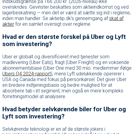
indskudsgrænse på 166.200 kr. (2026-niveau) ikke
overskrides. Gevinster beskattes som aktieindkomst og ved
lagerbeskatning — men det er værd at sætte sig ind i reglerne,
inden man handler. Se aktietip.dk’s gennemgang af
skat af
aktier
for en samlet oversigt over reglerne.
Hvad er den største forskel på Uber og Lyft
som investering?
Uber er globalt og diversificeret med tjenester som
madlevering (Uber Eats), fragt (Uber Freight) og en voksende
abonnementsbase (Uber One med 30 mio. medlemmer ifølge
Ubers Q4 2024-rapport
), mens Lyft udelukkende opererer i
USA og Canada med fokus på personkørsel. Det giver Uber
en bredere indtjeningsbasis og bedre mulighed for at
absorbere tab i ét segment, men også en mere kompleks
forretningsmodel at analysere.
Hvad betyder selvkørende biler for Uber og
Lyft som investering?
Selvkørende teknologi er en af de største jokers i