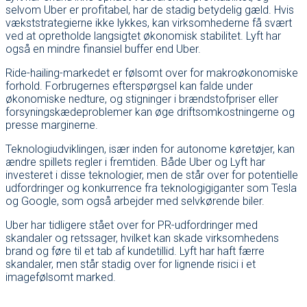
selvom Uber er profitabel, har de stadig betydelig gæld. Hvis
vækststrategierne ikke lykkes, kan virksomhederne få svært
ved at opretholde langsigtet økonomisk stabilitet. Lyft har
også en mindre finansiel buffer end Uber.
Ride-hailing-markedet er følsomt over for makroøkonomiske
forhold. Forbrugernes efterspørgsel kan falde under
økonomiske nedture, og stigninger i brændstofpriser eller
forsyningskædeproblemer kan øge driftsomkostningerne og
presse marginerne.
Teknologiudviklingen, især inden for autonome køretøjer, kan
ændre spillets regler i fremtiden. Både Uber og Lyft har
investeret i disse teknologier, men de står over for potentielle
udfordringer og konkurrence fra teknologigiganter som Tesla
og Google, som også arbejder med selvkørende biler.
Uber har tidligere stået over for PR-udfordringer med
skandaler og retssager, hvilket kan skade virksomhedens
brand og føre til et tab af kundetillid. Lyft har haft færre
skandaler, men står stadig over for lignende risici i et
imagefølsomt marked.