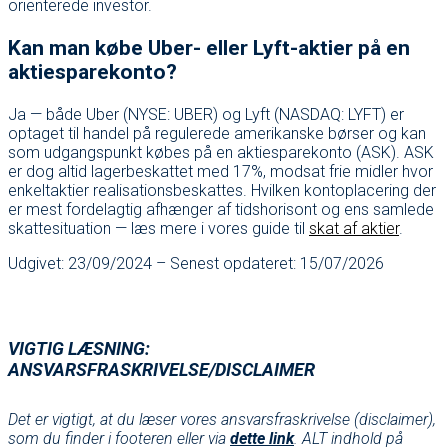
orienterede investor.
Kan man købe Uber- eller Lyft-aktier på en
aktiesparekonto?
Ja — både Uber (NYSE: UBER) og Lyft (NASDAQ: LYFT) er
optaget til handel på regulerede amerikanske børser og kan
som udgangspunkt købes på en aktiesparekonto (ASK). ASK
er dog altid lagerbeskattet med 17%, modsat frie midler hvor
enkeltaktier realisationsbeskattes. Hvilken kontoplacering der
er mest fordelagtig afhænger af tidshorisont og ens samlede
skattesituation — læs mere i vores guide til
skat af aktier
.
Udgivet: 23/09/2024 – Senest opdateret: 15/07/2026
VIGTIG LÆSNING:
ANSVARSFRASKRIVELSE/DISCLAIMER
Det er vigtigt, at du læser vores ansvarsfraskrivelse (disclaimer),
som du finder i footeren eller via
dette link
. ALT indhold på