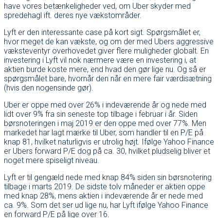
have vores betænkeligheder ved, om Uber skyder med
spredehagl ift. deres nye vækstområder.
Lyft er den interessante case på kort sigt. Spørgsmålet er,
hvor meget de kan vækste, og om der med Ubers aggressive
væksteventyr overhovedet giver flere muligheder globalt. En
investering i Lyft vil nok nærmere være en investering i, at
aktien burde koste mere, end hvad den gør lige nu. Og så er
spørgsmålet bare, hvornår den når en mere fair værdisætning
(hvis den nogensinde gør).
Uber er oppe med over 26% i indeværende år og nede med
lidt over 9% fra sin seneste top tilbage i februar i år. Siden
børsnoteringen i maj 2019 er den oppe med over 77%. Men
markedet har lagt mærke til Uber, som handler til en P/E på
knap 81, hvilket naturligvis er utrolig højt. Ifølge Yahoo Finance
er Ubers forward P/E dog på ca. 30, hvilket pludselig bliver et
noget mere spiseligt niveau.
Lyft er til gengæld nede med knap 84% siden sin børsnotering
tilbage i marts 2019. De sidste tolv måneder er aktien oppe
med knap 28%, mens aktien i indeværende år er nede med
ca. 9%. Som det ser ud lige nu, har Lyft ifølge Yahoo Finance
en forward P/E på lige over 16.