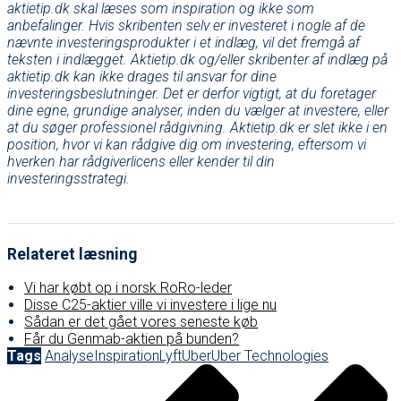
aktietip.dk skal læses som inspiration og ikke som
anbefalinger. Hvis skribenten selv er investeret i nogle af de
nævnte investeringsprodukter i et indlæg, vil det fremgå af
teksten i indlægget. Aktietip.dk og/eller skribenter af indlæg på
aktietip.dk kan ikke drages til ansvar for dine
investeringsbeslutninger. Det er derfor vigtigt, at du foretager
dine egne, grundige analyser, inden du vælger at investere, eller
at du søger professionel rådgivning. Aktietip.dk er slet ikke i en
position, hvor vi kan rådgive dig om investering, eftersom vi
hverken har rådgiverlicens eller kender til din
investeringsstrategi.
Relateret læsning
Vi har købt op i norsk RoRo-leder
Disse C25-aktier ville vi investere i lige nu
Sådan er det gået vores seneste køb
Får du Genmab-aktien på bunden?
Tags
Analyse
Inspiration
Lyft
Uber
Uber Technologies
Post
navigation