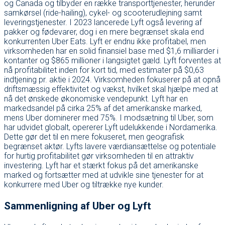
og Canada og tilbyder en række transporttjenester, herunder
samkørsel (ride-hailing), cykel- og scooterudlejning samt
leveringstjenester. I 2023 lancerede Lyft også levering af
pakker og fødevarer, dog i en mere begrænset skala end
konkurrenten Uber Eats. Lyft er endnu ikke profitabel, men
virksomheden har en solid finansiel base med $1,6 milliarder i
kontanter og $865 millioner i langsigtet gæld. Lyft forventes at
nå profitabilitet inden for kort tid, med estimater på $0,63
indtjening pr. aktie i 2024. Virksomheden fokuserer på at opnå
driftsmæssig effektivitet og vækst, hvilket skal hjælpe med at
nå det ønskede økonomiske vendepunkt. Lyft har en
markedsandel på cirka 25% af det amerikanske marked,
mens Uber dominerer med 75%. I modsætning til Uber, som
har udvidet globalt, opererer Lyft udelukkende i Nordamerika.
Dette gør det til en mere fokuseret, men geografisk
begrænset aktør. Lyfts lavere værdiansættelse og potentiale
for hurtig profitabilitet gør virksomheden til en attraktiv
investering. Lyft har et stærkt fokus på det amerikanske
marked og fortsætter med at udvikle sine tjenester for at
konkurrere med Uber og tiltrække nye kunder.
Sammenligning af Uber og Lyft