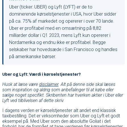
Uber (ticker: UBER) og Lyft (LYFT) er de to
dominerende kørselstjenester i USA, hvor Uber sidder
på ca. 75% af markedet og opererer i over 70 lande.
Uber er profitabel med en omsætning på 8,82
milliarder dollar i Q1 2023, mens Lyft kun opererer i
Nordamerika og endnu ikke er profitabel. Begge
selskaber har hovedsæde i San Francisco og handles
på amerikanske børser.
Uber og Lyft: Værdi i kørselstjenester?
Husk at læse være
disclaimer
. Alt på denne side skal læses
som inspiration og aldrig som anbefalinger til at købe eller
sælge noget specifikt. Skribenten har hverken aktier i Uber eller
Lyft ved tilblivelsen af dette skriv.
I dagens verden er kørselstjenester alt andet end klassisk
taxibestilling. Det er virksomheder som Uber og Lyft et godt
eksempel på. Med Uber som den absolutte Goliat i det
forhold, har de formået at tage verdenen før kørselstjenester