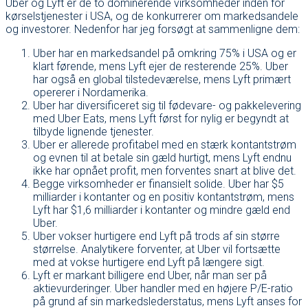
Uber og Lyft er de to dominerende virksomheder inden for
kørselstjenester i USA, og de konkurrerer om markedsandele
og investorer. Nedenfor har jeg forsøgt at sammenligne dem:
Uber har en markedsandel på omkring 75% i USA og er
klart førende, mens Lyft ejer de resterende 25%. Uber
har også en global tilstedeværelse, mens Lyft primært
opererer i Nordamerika.
Uber har diversificeret sig til fødevare- og pakkelevering
med Uber Eats, mens Lyft først for nylig er begyndt at
tilbyde lignende tjenester.
Uber er allerede profitabel med en stærk kontantstrøm
og evnen til at betale sin gæld hurtigt, mens Lyft endnu
ikke har opnået profit, men forventes snart at blive det.
Begge virksomheder er finansielt solide. Uber har $5
milliarder i kontanter og en positiv kontantstrøm, mens
Lyft har $1,6 milliarder i kontanter og mindre gæld end
Uber.
Uber vokser hurtigere end Lyft på trods af sin større
størrelse. Analytikere forventer, at Uber vil fortsætte
med at vokse hurtigere end Lyft på længere sigt.
Lyft er markant billigere end Uber, når man ser på
aktievurderinger. Uber handler med en højere P/E-ratio
på grund af sin markedslederstatus, mens Lyft anses for