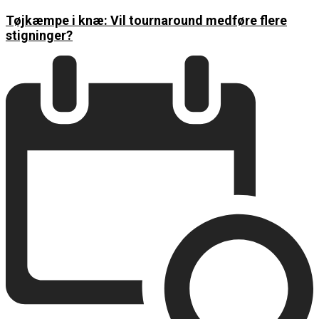
Tøjkæmpe i knæ: Vil tournaround medføre flere
stigninger?