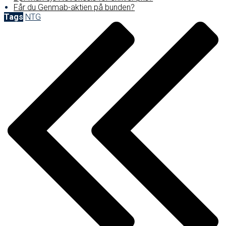
Får du Genmab-aktien på bunden?
Tags
NTG
Post
navigation