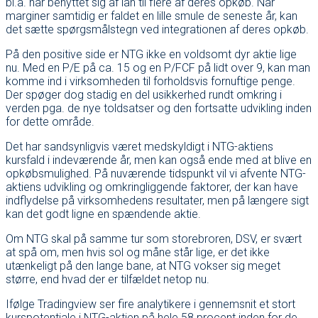
bl.a. har benyttet sig af lån til flere af deres opkøb. Når
marginer samtidig er faldet en lille smule de seneste år, kan
det sætte spørgsmålstegn ved integrationen af deres opkøb.
På den positive side er NTG ikke en voldsomt dyr aktie lige
nu. Med en P/E på ca. 15 og en P/FCF på lidt over 9, kan man
komme ind i virksomheden til forholdsvis fornuftige penge.
Der spøger dog stadig en del usikkerhed rundt omkring i
verden pga. de nye toldsatser og den fortsatte udvikling inden
for dette område.
Det har sandsynligvis været medskyldigt i NTG-aktiens
kursfald i indeværende år, men kan også ende med at blive en
opkøbsmulighed. På nuværende tidspunkt vil vi afvente NTG-
aktiens udvikling og omkringliggende faktorer, der kan have
indflydelse på virksomhedens resultater, men på længere sigt
kan det godt ligne en spændende aktie.
Om NTG skal på samme tur som storebroren, DSV, er svært
at spå om, men hvis sol og måne står lige, er det ikke
utænkeligt på den lange bane, at NTG vokser sig meget
større, end hvad der er tilfældet netop nu.
Ifølge Tradingview ser fire analytikere i gennemsnit et stort
kurspotentiale i NTG-aktien på hele 58 procent inden for de