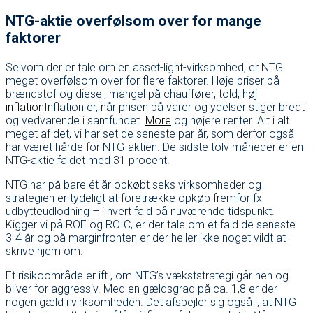
NTG-aktie overfølsom over for mange
faktorer
Selvom der er tale om en asset-light-virksomhed, er NTG
meget overfølsom over for flere faktorer. Høje priser på
brændstof og diesel, mangel på chauffører, told, høj
inflation
Inflation er, når prisen på varer og ydelser stiger bredt
og vedvarende i samfundet.
More
og højere renter. Alt i alt
meget af det, vi har set de seneste par år, som derfor også
har været hårde for NTG-aktien. De sidste tolv måneder er en
NTG-aktie faldet med 31 procent.
NTG har på bare ét år opkøbt seks virksomheder og
strategien er tydeligt at foretrække opkøb fremfor fx
udbytteudlodning – i hvert fald på nuværende tidspunkt.
Kigger vi på ROE og ROIC, er der tale om et fald de seneste
3-4 år og på marginfronten er der heller ikke noget vildt at
skrive hjem om.
Et risikoområde er ift., om NTG’s vækststrategi går hen og
bliver for aggressiv. Med en gældsgrad på ca. 1,8 er der
nogen gæld i virksomheden. Det afspejler sig også i, at NTG