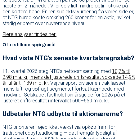
næste 6-12 måneder. Vi er selv lidt mindre optimistiske på
den kortere bane. En ren subjektiv vurdering fra vores side er,
at NTG burde koste omkring 260 kroner for en aktie, hvilket
stadig er pænt over nuværende niveau.
Flere analyser findes her.
Ofte stillede spørgsmål
Hvad viste NTG’s seneste kvartalsregnskab?
I 1. kvartal 2026 steg NTG’s nettoomsætning med
10,7% til
2,98 mia. kr., mens det justerede driftsresultat voksede 14,9%
år-til-år til 139 mio. kr.
Vejtransport-divisionen trak læsset,
mens luft- og søfragt-segmentet fortsat kæmpede med
modvind. Selskabet fastholdt sin årsguide for 2026 på et
justeret driftsresultat i intervallet 600–650 mio. kr.
Udbetaler NTG udbytte til aktionærerne?
NTG prioriterer i øjeblikket vækst via opkøb frem for
traditionel udbytteudlodning — det fremgår tydeligt af
strategien. I marts 2026 lancerede selskabet dog et