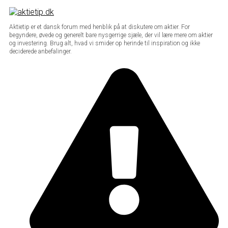
Aktietip er et dansk forum med henblik på at diskutere om aktier. For
begyndere, øvede og generelt bare nysgerrige sjæle, der vil lære mere om aktier
og investering. Brug alt, hvad vi smider op herinde til inspiration og ikke
deciderede anbefalinger.