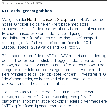
Sidst opdateret: 15. juli 2026
NTG-aktie ligner et godt køb
Manger kalder
Nordic Transport Group
for mini-DSV. Ledelsen
hos NTG holder sig da heller ikke tilbage med store
armbevægelser, når de erklærer, at de vil være en af Europas
førende transportvirksomheder. Det er til gengæld ikke helt
urealistisk, for målt på deres omsætning fra vejtransport-
afdelingen, er NTG allerede på det område i top 10-15 i
Europa. Tilbage i 2019 var de end ikke i top 50.
På ét specifikt område er NTG og DSV meget anderledes, og
det er ift. deres partnerstruktur. Begge selskaber vækster via
opkøb, men hvor DSV historisk har skåret deres opkøb til og
integreret dem fuldt ud i deres egen forretning – ofte med
flere fyringer til følge i den opkøbte koncern – investerer NTG
i de virksomheder, de køber, ved bl.a. at tilbyde ledelsen i den
opkøbte virksomhed en partneraftale.
Med tiden kan NTG ende med fuldt ud at overtage deres
opkøb, men selvom NTG’s opkøb integreres på NTG-
platformen, er pointen, at de ”opkøbte” ledere bliver medejere
i NTG og forhåbentlig engagerer sig derefter.