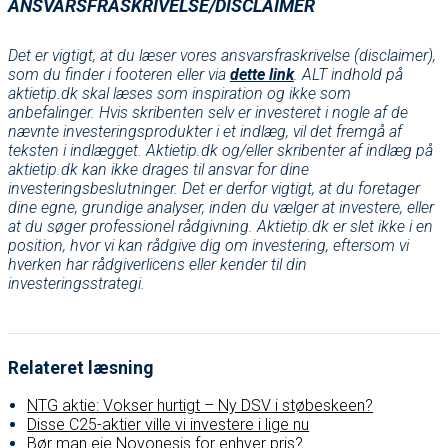
ANSVARSFRASKRIVELSE/DISCLAIMER
Det er vigtigt, at du læser vores ansvarsfraskrivelse (disclaimer),
som du finder i footeren eller via
dette link
. ALT indhold på
aktietip.dk skal læses som inspiration og ikke som
anbefalinger. Hvis skribenten selv er investeret i nogle af de
nævnte investeringsprodukter i et indlæg, vil det fremgå af
teksten i indlægget. Aktietip.dk og/eller skribenter af indlæg på
aktietip.dk kan ikke drages til ansvar for dine
investeringsbeslutninger. Det er derfor vigtigt, at du foretager
dine egne, grundige analyser, inden du vælger at investere, eller
at du søger professionel rådgivning. Aktietip.dk er slet ikke i en
position, hvor vi kan rådgive dig om investering, eftersom vi
hverken har rådgiverlicens eller kender til din
investeringsstrategi.
Relateret læsning
NTG aktie: Vokser hurtigt – Ny DSV i støbeskeen?
Disse C25-aktier ville vi investere i lige nu
Bør man eje Novonesis for enhver pris?