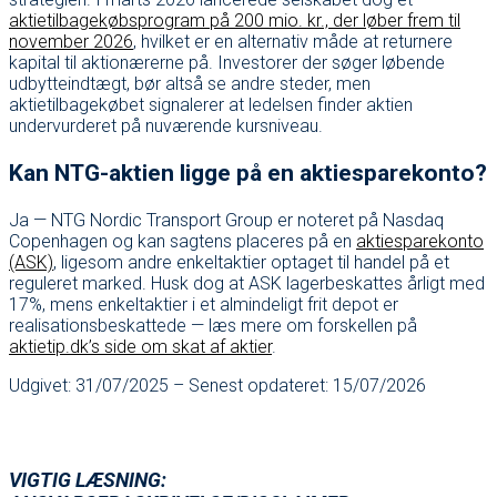
aktietilbagekøbsprogram på 200 mio. kr., der løber frem til
november 2026
, hvilket er en alternativ måde at returnere
kapital til aktionærerne på. Investorer der søger løbende
udbytteindtægt, bør altså se andre steder, men
aktietilbagekøbet signalerer at ledelsen finder aktien
undervurderet på nuværende kursniveau.
Kan NTG-aktien ligge på en aktiesparekonto?
Ja — NTG Nordic Transport Group er noteret på Nasdaq
Copenhagen og kan sagtens placeres på en
aktiesparekonto
(ASK)
, ligesom andre enkeltaktier optaget til handel på et
reguleret marked. Husk dog at ASK lagerbeskattes årligt med
17%, mens enkeltaktier i et almindeligt frit depot er
realisationsbeskattede — læs mere om forskellen på
aktietip.dk’s side om skat af aktier
.
Udgivet: 31/07/2025 – Senest opdateret: 15/07/2026
VIGTIG LÆSNING: