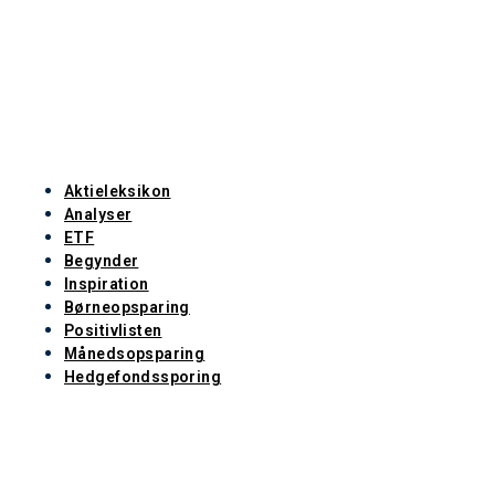
Aktieleksikon
Analyser
ETF
Begynder
Inspiration
Børneopsparing
Positivlisten
Månedsopsparing
Hedgefondssporing