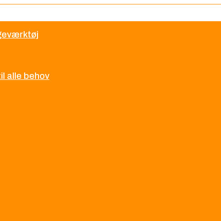
øgeværktøj
l alle behov