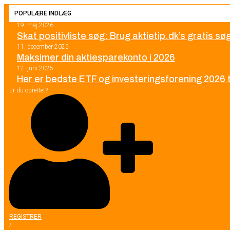
POPULÆRE INDLÆG
19. maj 2026
Skat positivliste søg: Brug aktietip.dk’s gratis s
11. december 2025
Maksimer din aktiesparekonto i 2026
12. juni 2025
Her er bedste ETF og investeringsforening 2026 ti
Er du oprettet?
REGISTRER
/