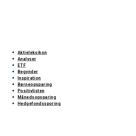
Aktieleksikon
Analyser
ETF
Begynder
Inspiration
Børneopsparing
Positivlisten
Månedsopsparing
Hedgefondssporing