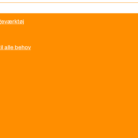
øgeværktøj
l alle behov