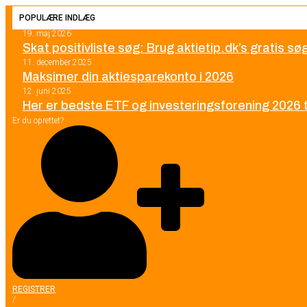
POPULÆRE INDLÆG
19. maj 2026
Skat positivliste søg: Brug aktietip.dk’s gratis s
11. december 2025
Maksimer din aktiesparekonto i 2026
12. juni 2025
Her er bedste ETF og investeringsforening 2026 ti
Er du oprettet?
REGISTRER
/