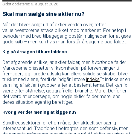
Sidst opdateret: 6. august 2026
Skal man sælge sine aktier nu?
Når der bliver solgt ud af aktier verden over, retter
valueinvestorerne straks blikket mod markedet. For netop i
perioder med bred tilbagegang opstår muligheden for at gøre
gode køb – men kun hvis man forstår årsagerne bag faldet.
Kig på årsagen til kursfaldene
Det afgørende er ikke,
at
aktier falder, men
hvorfor
de falder.
Markederne prissætter virksomheder på forventninger til
fremtiden, og i brede udsalg kan ellers solide selskaber blive
trukket ned alene, fordi de indgår i store
indeks
Et indeks er en
samling af aktier i grupper efter et bestemt tema. Det kan fx
være efter størrelse, geografi eller branche.
More
. Derfor er
det værd at undersøge, om nogle aktier falder mere, end
deres situation egentlig berettiger.
Hvor giver det mening at kigge nu?
Sundhedssektoren er et område, der aktuelt ser særlig
interessant ud. Traditionelt betragtes den som defensiv, men