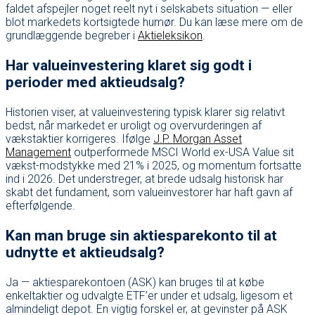
faldet afspejler noget reelt nyt i selskabets situation — eller
blot markedets kortsigtede humør. Du kan læse mere om de
grundlæggende begreber i
Aktieleksikon
.
Har valueinvestering klaret sig godt i
perioder med aktieudsalg?
Historien viser, at valueinvestering typisk klarer sig relativt
bedst, når markedet er uroligt og overvurderingen af
vækstaktier korrigeres. Ifølge
J.P. Morgan Asset
Management
outperformede MSCI World ex-USA Value sit
vækst-modstykke med 21% i 2025, og momentum fortsatte
ind i 2026. Det understreger, at brede udsalg historisk har
skabt det fundament, som valueinvestorer har haft gavn af
efterfølgende.
Kan man bruge sin aktiesparekonto til at
udnytte et aktieudsalg?
Ja — aktiesparekontoen (ASK) kan bruges til at købe
enkeltaktier og udvalgte ETF’er under et udsalg, ligesom et
almindeligt depot. En vigtig forskel er, at gevinster på ASK