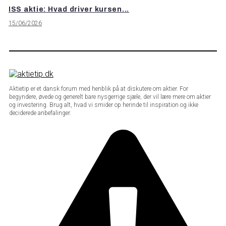
ISS aktie: Hvad driver kursen...
15/06/2026
Aktietip er et dansk forum med henblik på at diskutere om aktier. For
begyndere, øvede og generelt bare nysgerrige sjæle, der vil lære mere om aktier
og investering. Brug alt, hvad vi smider op herinde til inspiration og ikke
deciderede anbefalinger.