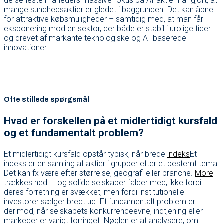
de seneste måneders massive fokus på AI-aktier har gjort, at
mange sundhedsaktier er gledet i baggrunden. Det kan åbne
for attraktive købsmuligheder – samtidig med, at man får
eksponering mod en sektor, der både er stabil i urolige tider
og drevet af markante teknologiske og AI-baserede
innovationer.
Ofte stillede spørgsmål
Hvad er forskellen på et midlertidigt kursfald
og et fundamentalt problem?
Et midlertidigt kursfald opstår typisk, når brede
indeks
Et
indeks er en samling af aktier i grupper efter et bestemt tema.
Det kan fx være efter størrelse, geografi eller branche.
More
trækkes ned — og solide selskaber falder med, ikke fordi
deres forretning er svækket, men fordi institutionelle
investorer sælger bredt ud. Et fundamentalt problem er
derimod, når selskabets konkurrenceevne, indtjening eller
markeder er varigt forringet. Nøglen er at analysere, om