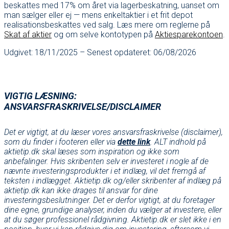
beskattes med 17% om året via lagerbeskatning, uanset om
man sælger eller ej — mens enkeltaktier i et frit depot
realisationsbeskattes ved salg. Læs mere om reglerne på
Skat af aktier
og om selve kontotypen på
Aktiesparekontoen
.
Udgivet: 18/11/2025 – Senest opdateret: 06/08/2026
VIGTIG LÆSNING:
ANSVARSFRASKRIVELSE/DISCLAIMER
Det er vigtigt, at du læser vores ansvarsfraskrivelse (disclaimer),
som du finder i footeren eller via
dette link
. ALT indhold på
aktietip.dk skal læses som inspiration og ikke som
anbefalinger. Hvis skribenten selv er investeret i nogle af de
nævnte investeringsprodukter i et indlæg, vil det fremgå af
teksten i indlægget. Aktietip.dk og/eller skribenter af indlæg på
aktietip.dk kan ikke drages til ansvar for dine
investeringsbeslutninger. Det er derfor vigtigt, at du foretager
dine egne, grundige analyser, inden du vælger at investere, eller
at du søger professionel rådgivning. Aktietip.dk er slet ikke i en