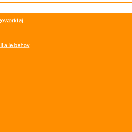
øgeværktøj
l alle behov