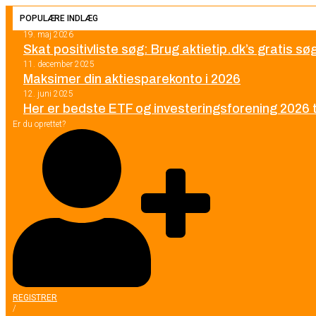
POPULÆRE INDLÆG
19. maj 2026
Skat positivliste søg: Brug aktietip.dk’s gratis s
11. december 2025
Maksimer din aktiesparekonto i 2026
12. juni 2025
Her er bedste ETF og investeringsforening 2026 ti
Er du oprettet?
REGISTRER
/